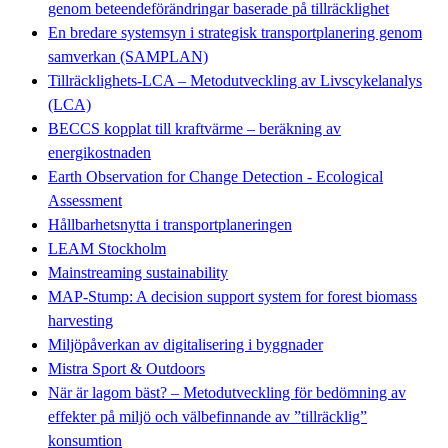
genom beteendeförändringar baserade på tillräcklighet
En bredare systemsyn i strategisk transportplanering genom
samverkan (SAMPLAN)
Tillräcklighets-LCA – Metodutveckling av Livscykelanalys
(LCA)
BECCS kopplat till kraftvärme – beräkning av
energikostnaden
Earth Observation for Change Detection - Ecological
Assessment
Hållbarhetsnytta i transportplaneringen
LEAM Stockholm
Mainstreaming sustainability
MAP-Stump: A decision support system for forest biomass
harvesting
Miljöpåverkan av digitalisering i byggnader
Mistra Sport & Outdoors
När är lagom bäst? – Metodutveckling för bedömning av
effekter på miljö och välbefinnande av ”tillräcklig”
konsumtion