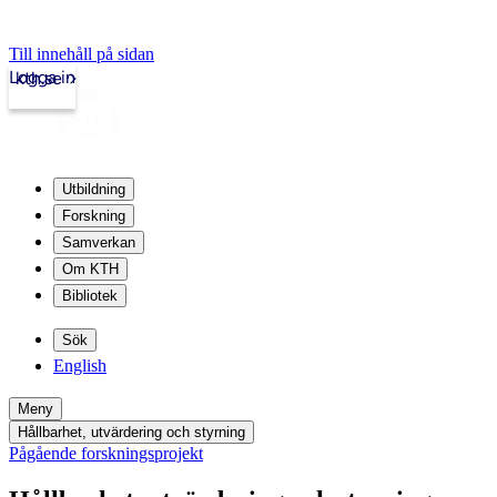
Till innehåll på sidan
Logga in
kth.se
Utbildning
Forskning
Samverkan
Om KTH
Bibliotek
Sök
English
Meny
Hållbarhet, utvärdering och styrning
Pågående forskningsprojekt