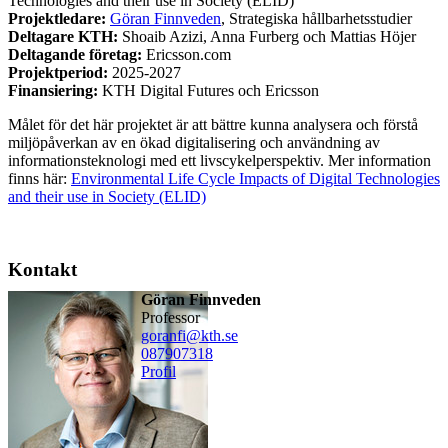
Technologies and their use in Society (ELID)
Projektledare:
Göran Finnveden
, Strategiska hållbarhetsstudier
Deltagare KTH:
Shoaib Azizi, Anna Furberg och Mattias Höjer
Deltagande företag:
Ericsson.com
Projektperiod:
2025-2027
Finansiering:
KTH Digital Futures och Ericsson
Målet för det här projektet är att bättre kunna analysera och förstå
miljöpåverkan av en ökad digitalisering och användning av
informationsteknologi med ett livscykelperspektiv. Mer information
finns här:
Environmental Life Cycle Impacts of Digital Technologies
and their use in Society (ELID)
Kontakt
Göran Finnveden
professor
goranfi@kth.se
08790
7318
Profil