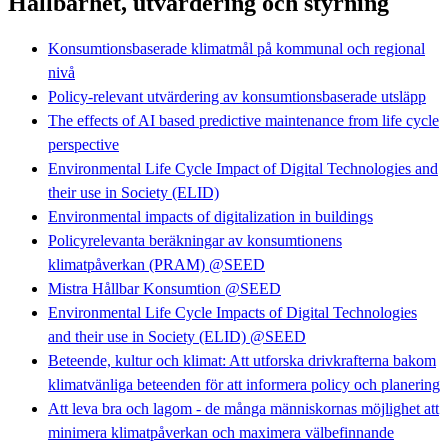
Hållbarhet, utvärdering och styrning
Konsumtionsbaserade klimatmål på kommunal och regional
nivå
Policy-relevant utvärdering av konsumtionsbaserade utsläpp
The effects of AI based predictive maintenance from life cycle
perspective
Environmental Life Cycle Impact of Digital Technologies and
their use in Society (ELID)
Environmental impacts of digitalization in buildings
Policyrelevanta beräkningar av konsumtionens
klimatpåverkan (PRAM) @SEED
Mistra Hållbar Konsumtion @SEED
Environmental Life Cycle Impacts of Digital Technologies
and their use in Society (ELID) @SEED
Beteende, kultur och klimat: Att utforska drivkrafterna bakom
klimatvänliga beteenden för att informera policy och planering
Att leva bra och lagom - de många människornas möjlighet att
minimera klimatpåverkan och maximera välbefinnande