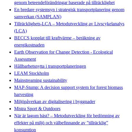
genom beteendeförändringar baserade på tillräcklighet
En bredare systemsyn i strategisk transportplanering genom
samverkan (SAMPLAN)
Tillräcklighets-LCA – Metodutveckling av Livscykelanalys
(LCA)
BECCS kopplat till kraftvärme – beräkning av
energikostnaden
Earth Observation for Change Detection - Ecological
Assessment
Hållbarhetsnytta i transportplaneringen
LEAM Stockholm
Mainstreaming sustainability
MAP-Stump: A decision support system for forest biomass
harvesting
Miljöpåverkan av digitalisering i byggnader
Mistra Sport & Outdoors
När är lagom bäst? – Metodutveckling för bedömning av
effekter på miljö och välbefinnande av ”tillräcklig”
konsumtion