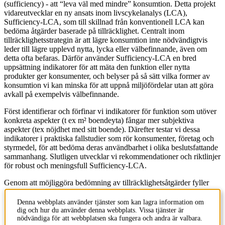
(sufficiency) - att “leva väl med mindre” konsumtion. Detta projekt
vidareutvecklar en ny ansats inom livscykelanalys (LCA),
Sufficiency-LCA, som till skillnad från konventionell LCA kan
bedöma åtgärder baserade på tillräcklighet. Centralt inom
tillräcklighetsstrategin är att lägre konsumtion inte nödvändigtvis
leder till lägre upplevd nytta, lycka eller välbefinnande, även om
detta ofta befaras. Därför använder Sufficiency-LCA en bred
uppsättning indikatorer för att mäta den funktion eller nytta
produkter ger konsumenter, och belyser på så sätt vilka former av
konsumtion vi kan minska för att uppnå miljöfördelar utan att göra
avkall på exempelvis välbefinnande.
Först identifierar och förfinar vi indikatorer för funktion som utöver
konkreta aspekter (t ex m² boendeyta) fångar mer subjektiva
aspekter (tex nöjdhet med sitt boende). Därefter testar vi dessa
indikatorer i praktiska fallstudier som rör konsumenter, företag och
styrmedel, för att bedöma deras användbarhet i olika beslutsfattande
sammanhang. Slutligen utvecklar vi rekommendationer och riktlinjer
för robust och meningsfull Sufficiency-LCA.
Genom att möjliggöra bedömning av tillräcklighetsåtgärder fyller
forskningsprojektet en viktig lucka inom hållbarhetsvetenskapen.
Det utgör ett betydande bidrag till globala åtaganden för att uppnå
Denna webbplats använder tjänster som kan lagra information om
miljömässig hållbarhet och ökat mänskligt välbefinnande.
dig och hur du använder denna webbplats. Vissa tjänster är
nödvändiga för att webbplatsen ska fungera och andra är valbara.