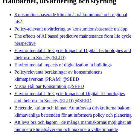
Hållbarhet, utvärdering och styrning
Konsumtionsbaserade klimatmål på kommunal och regional
nivå
Policy-relevant utvärdering av konsumtionsbaserade utsläpp
The effects of AI based predictive maintenance from life cycle
perspective
Environmental Life Cycle Impact of Digital Technologies and
their use in Society (ELID)
Environmental impacts of digitalization in buildings
Policyrelevanta beräkningar av konsumtionens
klimatpåverkan (PRAM) @SEED
Mistra Hållbar Konsumtion @SEED
Environmental Life Cycle Impacts of Digital Technologies
and their use in Society (ELID) @SEED
Beteende, kultur och klimat: Att utforska drivkrafterna bakom
klimatvänliga beteenden för att informera policy och planering
Att leva bra och lagom - de många människornas möjlighet att
minimera klimatpåverkan och maximera välbefinnande