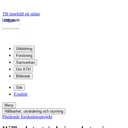
Till innehåll på sidan
Logga in
kth.se
Utbildning
Forskning
Samverkan
Om KTH
Bibliotek
Sök
English
Meny
Hållbarhet, utvärdering och styrning
Pågående forskningsprojekt