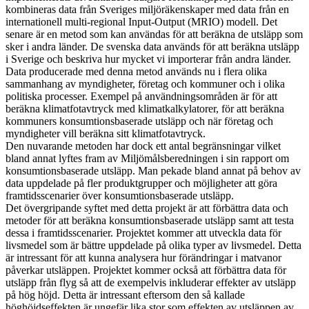
kombineras data från Sveriges miljöräkenskaper med data från en
internationell multi-regional Input-Output (MRIO) modell. Det
senare är en metod som kan användas för att beräkna de utsläpp som
sker i andra länder. De svenska data används för att beräkna utsläpp
i Sverige och beskriva hur mycket vi importerar från andra länder.
Data producerade med denna metod används nu i flera olika
sammanhang av myndigheter, företag och kommuner och i olika
politiska processer. Exempel på användningsområden är för att
beräkna klimatfotavtryck med klimatkalkylatorer, för att beräkna
kommuners konsumtionsbaserade utsläpp och när företag och
myndigheter vill beräkna sitt klimatfotavtryck.
Den nuvarande metoden har dock ett antal begränsningar vilket
bland annat lyftes fram av Miljömålsberedningen i sin rapport om
konsumtionsbaserade utsläpp. Man pekade bland annat på behov av
data uppdelade på fler produktgrupper och möjligheter att göra
framtidsscenarier över konsumtionsbaserade utsläpp.
Det övergripande syftet med detta projekt är att förbättra data och
metoder för att beräkna konsumtionsbaserade utsläpp samt att testa
dessa i framtidsscenarier. Projektet kommer att utveckla data för
livsmedel som är bättre uppdelade på olika typer av livsmedel. Detta
är intressant för att kunna analysera hur förändringar i matvanor
påverkar utsläppen. Projektet kommer också att förbättra data för
utsläpp från flyg så att de exempelvis inkluderar effekter av utsläpp
på hög höjd. Detta är intressant eftersom den så kallade
höghöjdseffekten är ungefär lika stor som effekten av utsläppen av