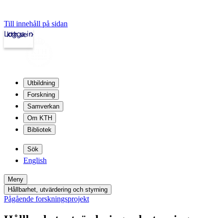
Till innehåll på sidan
Logga in
kth.se
Utbildning
Forskning
Samverkan
Om KTH
Bibliotek
Sök
English
Meny
Hållbarhet, utvärdering och styrning
Pågående forskningsprojekt