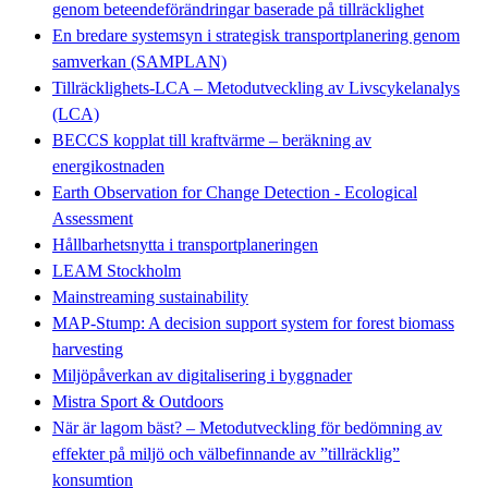
genom beteendeförändringar baserade på tillräcklighet
En bredare systemsyn i strategisk transportplanering genom
samverkan (SAMPLAN)
Tillräcklighets-LCA – Metodutveckling av Livscykelanalys
(LCA)
BECCS kopplat till kraftvärme – beräkning av
energikostnaden
Earth Observation for Change Detection - Ecological
Assessment
Hållbarhetsnytta i transportplaneringen
LEAM Stockholm
Mainstreaming sustainability
MAP-Stump: A decision support system for forest biomass
harvesting
Miljöpåverkan av digitalisering i byggnader
Mistra Sport & Outdoors
När är lagom bäst? – Metodutveckling för bedömning av
effekter på miljö och välbefinnande av ”tillräcklig”
konsumtion