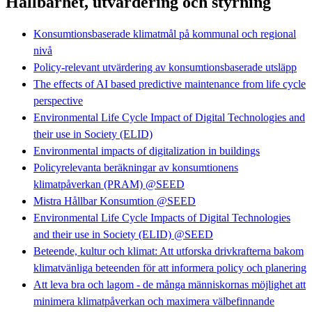
Hållbarhet, utvärdering och styrning
Konsumtionsbaserade klimatmål på kommunal och regional
nivå
Policy-relevant utvärdering av konsumtionsbaserade utsläpp
The effects of AI based predictive maintenance from life cycle
perspective
Environmental Life Cycle Impact of Digital Technologies and
their use in Society (ELID)
Environmental impacts of digitalization in buildings
Policyrelevanta beräkningar av konsumtionens
klimatpåverkan (PRAM) @SEED
Mistra Hållbar Konsumtion @SEED
Environmental Life Cycle Impacts of Digital Technologies
and their use in Society (ELID) @SEED
Beteende, kultur och klimat: Att utforska drivkrafterna bakom
klimatvänliga beteenden för att informera policy och planering
Att leva bra och lagom - de många människornas möjlighet att
minimera klimatpåverkan och maximera välbefinnande