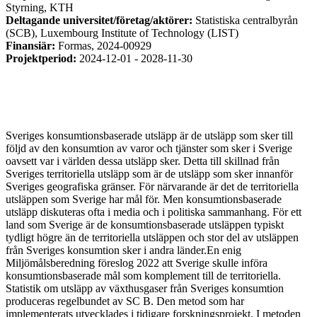
Styrning, KTH
Deltagande universitet/företag/aktörer:
Statistiska centralbyrån
(SCB), Luxembourg Institute of Technology (LIST)
Finansiär:
Formas, 2024-00929
Projektperiod:
2024-12-01 - 2028-11-30
Sveriges konsumtionsbaserade utsläpp är de utsläpp som sker till
följd av den konsumtion av varor och tjänster som sker i Sverige
oavsett var i världen dessa utsläpp sker. Detta till skillnad från
Sveriges territoriella utsläpp som är de utsläpp som sker innanför
Sveriges geografiska gränser. För närvarande är det de territoriella
utsläppen som Sverige har mål för. Men konsumtionsbaserade
utsläpp diskuteras ofta i media och i politiska sammanhang. För ett
land som Sverige är de konsumtionsbaserade utsläppen typiskt
tydligt högre än de territoriella utsläppen och stor del av utsläppen
från Sveriges konsumtion sker i andra länder.En enig
Miljömålsberedning föreslog 2022 att Sverige skulle införa
konsumtionsbaserade mål som komplement till de territoriella.
Statistik om utsläpp av växthusgaser från Sveriges konsumtion
produceras regelbundet av SC B. Den metod som har
implementerats utvecklades i tidigare forskningsprojekt. I metoden