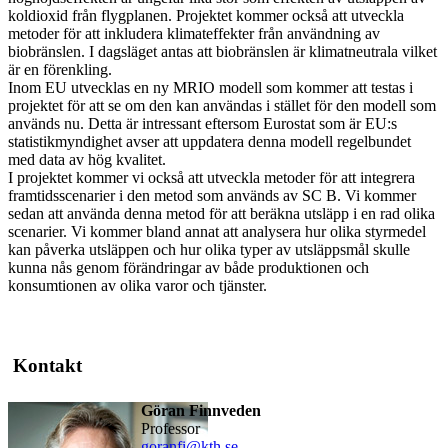
koldioxid från flygplanen. Projektet kommer också att utveckla
metoder för att inkludera klimateffekter från användning av
biobränslen. I dagsläget antas att biobränslen är klimatneutrala vilket
är en förenkling.
Inom EU utvecklas en ny MRIO modell som kommer att testas i
projektet för att se om den kan användas i stället för den modell som
används nu. Detta är intressant eftersom Eurostat som är EU:s
statistikmyndighet avser att uppdatera denna modell regelbundet
med data av hög kvalitet.
I projektet kommer vi också att utveckla metoder för att integrera
framtidsscenarier i den metod som används av SC B. Vi kommer
sedan att använda denna metod för att beräkna utsläpp i en rad olika
scenarier. Vi kommer bland annat att analysera hur olika styrmedel
kan påverka utsläppen och hur olika typer av utsläppsmål skulle
kunna nås genom förändringar av både produktionen och
konsumtionen av olika varor och tjänster.
Kontakt
Göran Finnveden
professor
goranfi@kth.se