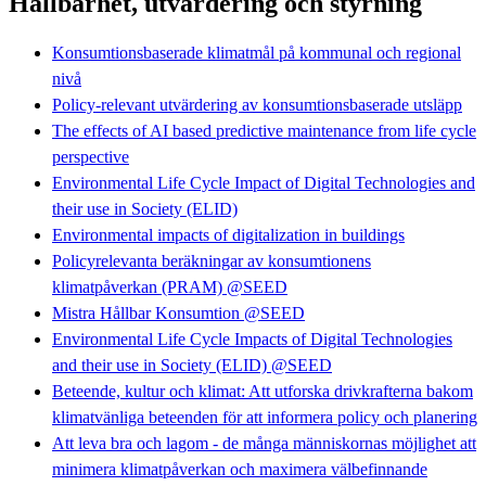
Hållbarhet, utvärdering och styrning
Konsumtionsbaserade klimatmål på kommunal och regional
nivå
Policy-relevant utvärdering av konsumtionsbaserade utsläpp
The effects of AI based predictive maintenance from life cycle
perspective
Environmental Life Cycle Impact of Digital Technologies and
their use in Society (ELID)
Environmental impacts of digitalization in buildings
Policyrelevanta beräkningar av konsumtionens
klimatpåverkan (PRAM) @SEED
Mistra Hållbar Konsumtion @SEED
Environmental Life Cycle Impacts of Digital Technologies
and their use in Society (ELID) @SEED
Beteende, kultur och klimat: Att utforska drivkrafterna bakom
klimatvänliga beteenden för att informera policy och planering
Att leva bra och lagom - de många människornas möjlighet att
minimera klimatpåverkan och maximera välbefinnande