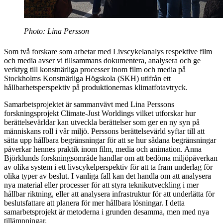
Photo: Lina Persson
Som två forskare som arbetar med Livscykelanalys respektive film
och media avser vi tillsammans dokumentera, analysera och ge
verktyg till konstnärliga processer inom film och media på
Stockholms Konstnärliga Högskola (SKH) utifrån ett
hållbarhetsperspektiv på produktionernas klimatfotavtryck.
Samarbetsprojektet är sammanvävt med Lina Perssons
forskningsprojekt Climate-Just Worldings vilket utforskar hur
berättelsevärldar kan utveckla berättelser som ger en ny syn på
människans roll i vår miljö. Perssons berättelsevärld syftar till att
sätta upp hållbara begränsningar för att se hur sådana begränsningar
påverkar hennes praktik inom film, media och animation. Anna
Björklunds forskningsområde handlar om att bedöma miljöpåverkan
av olika system i ett livscykelperspektiv för att ta fram underlag för
olika typer av beslut. I vanliga fall kan det handla om att analysera
nya material eller processer för att styra teknikutveckling i mer
hållbar riktning, eller att analysera infrastruktur för att underlätta för
beslutsfattare att planera för mer hållbara lösningar. I detta
samarbetsprojekt är metoderna i grunden desamma, men med nya
tillämpningar.