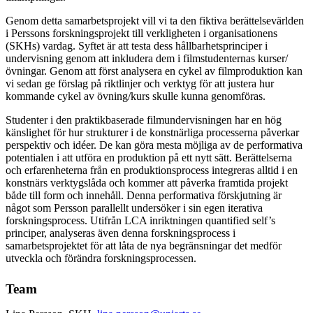
Genom detta samarbetsprojekt vill vi ta den fiktiva berättelsevärlden
i Perssons forskningsprojekt till verkligheten i organisationens
(SKHs) vardag. Syftet är att testa dess hållbarhetsprinciper i
undervisning genom att inkludera dem i filmstudenternas kurser/
övningar. Genom att först analysera en cykel av filmproduktion kan
vi sedan ge förslag på riktlinjer och verktyg för att justera hur
kommande cykel av övning/kurs skulle kunna genomföras.
Studenter i den praktikbaserade filmundervisningen har en hög
känslighet för hur strukturer i de konstnärliga processerna påverkar
perspektiv och idéer. De kan göra mesta möjliga av de performativa
potentialen i att utföra en produktion på ett nytt sätt. Berättelserna
och erfarenheterna från en produktionsprocess integreras alltid i en
konstnärs verktygslåda och kommer att påverka framtida projekt
både till form och innehåll. Denna performativa förskjutning är
något som Persson parallellt undersöker i sin egen iterativa
forskningsprocess. Utifrån LCA inriktningen quantified self’s
principer, analyseras även denna forskningsprocess i
samarbetsprojektet för att låta de nya begränsningar det medför
utveckla och förändra forskningsprocessen.
Team