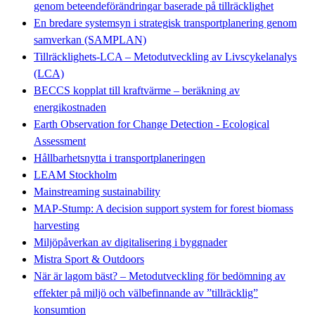
genom beteendeförändringar baserade på tillräcklighet
En bredare systemsyn i strategisk transportplanering genom
samverkan (SAMPLAN)
Tillräcklighets-LCA – Metodutveckling av Livscykelanalys
(LCA)
BECCS kopplat till kraftvärme – beräkning av
energikostnaden
Earth Observation for Change Detection - Ecological
Assessment
Hållbarhetsnytta i transportplaneringen
LEAM Stockholm
Mainstreaming sustainability
MAP-Stump: A decision support system for forest biomass
harvesting
Miljöpåverkan av digitalisering i byggnader
Mistra Sport & Outdoors
När är lagom bäst? – Metodutveckling för bedömning av
effekter på miljö och välbefinnande av ”tillräcklig”
konsumtion