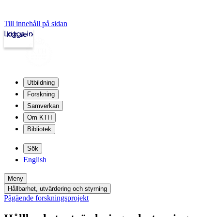
Till innehåll på sidan
Logga in
kth.se
Utbildning
Forskning
Samverkan
Om KTH
Bibliotek
Sök
English
Meny
Hållbarhet, utvärdering och styrning
Pågående forskningsprojekt