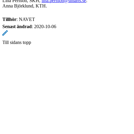
Lina Persson, SKH,
lina.persson@uniarts.se
.
Anna Björklund, KTH.
Tillhör
: NAVET
Senast ändrad
:
2020-10-06
Till sidans topp