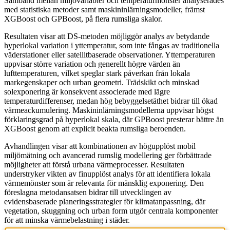
Samband mellan miljövariabler och temperaturmönster analyserades
med statistiska metoder samt maskininlärningsmodeller, främst
XGBoost och GPBoost, på flera rumsliga skalor.
Resultaten visar att DS-metoden möjliggör analys av betydande
hyperlokal variation i yttemperatur, som inte fångas av traditionella
väderstationer eller satellitbaserade observationer. Yttemperaturen
uppvisar större variation och generellt högre värden än
lufttemperaturen, vilket speglar stark påverkan från lokala
markegenskaper och urban geometri. Trädskikt och minskad
solexponering är konsekvent associerade med lägre
temperaturdifferenser, medan hög bebyggelsetäthet bidrar till ökad
värmeackumulering. Maskininlärningsmodellerna uppvisar högst
förklaringsgrad på hyperlokal skala, där GPBoost presterar bättre än
XGBoost genom att explicit beakta rumsliga beroenden.
Avhandlingen visar att kombinationen av högupplöst mobil
miljömätning och avancerad rumslig modellering ger förbättrade
möjligheter att förstå urbana värmeprocesser. Resultaten
understryker vikten av finupplöst analys för att identifiera lokala
värmemönster som är relevanta för mänsklig exponering. Den
föreslagna metodansatsen bidrar till utvecklingen av
evidensbaserade planeringsstrategier för klimatanpassning, där
vegetation, skuggning och urban form utgör centrala komponenter
för att minska värmebelastning i städer.