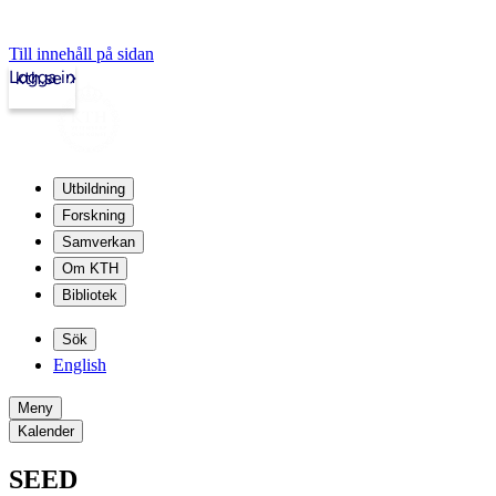
Till innehåll på sidan
Logga in
kth.se
Utbildning
Forskning
Samverkan
Om KTH
Bibliotek
Sök
English
Meny
Kalender
SEED