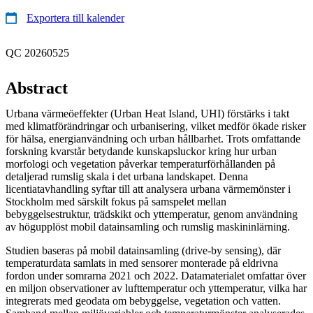
Exportera till kalender
QC 20260525
Abstract
Urbana värmeöeffekter (Urban Heat Island, UHI) förstärks i takt
med klimatförändringar och urbanisering, vilket medför ökade risker
för hälsa, energianvändning och urban hållbarhet. Trots omfattande
forskning kvarstår betydande kunskapsluckor kring hur urban
morfologi och vegetation påverkar temperaturförhållanden på
detaljerad rumslig skala i det urbana landskapet. Denna
licentiatavhandling syftar till att analysera urbana värmemönster i
Stockholm med särskilt fokus på samspelet mellan
bebyggelsestruktur, trädskikt och yttemperatur, genom användning
av högupplöst mobil datainsamling och rumslig maskininlärning.
Studien baseras på mobil datainsamling (drive-by sensing), där
temperaturdata samlats in med sensorer monterade på eldrivna
fordon under somrarna 2021 och 2022. Datamaterialet omfattar över
en miljon observationer av lufttemperatur och yttemperatur, vilka har
integrerats med geodata om bebyggelse, vegetation och vatten.