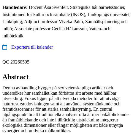
Handledare:
Docent Åsa Svenfelt, Strategiska hållbarhetsstudier,
Institutionen för kultur och samhälle (IKOS), Linköpings universitet,
Linköping; Adjunct professor Viveka Palm, Samhällsplanering och
miljö; Associate professor Cecilia Håkansson, Vatten- och
miljöteknik
Exportera till kalender
QC 20260505
Abstract
Denna avhandling bygger på sex vetenskapliga artiklar och
undersöker hur samhället kan förbättra sitt arbete med hållbar
utveckling. Fokus ligger på att utveckla metoder för att utvidga
naturresursredovisningen samt att använda systemtänkande och
framtidsscenarier för att stärka samhällsstyrning. En central
utgångspunkt är att traditionella analyser ofta är mer bakåtblickande
än framåtblickande och inte i tillräcklig utsträckning integrerar
ekologiska dimensioner eller fångar möjligheten att både utnyttja
synergier och undvika målkonflikter.