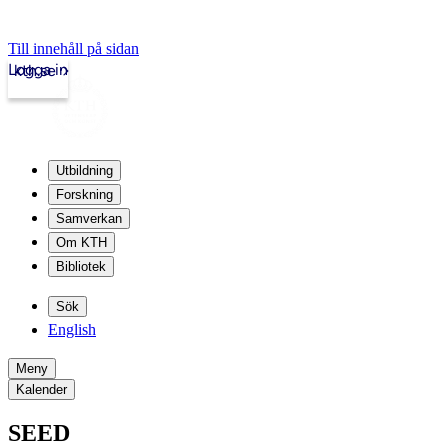
Till innehåll på sidan
Logga in
kth.se
Utbildning
Forskning
Samverkan
Om KTH
Bibliotek
Sök
English
Meny
Kalender
SEED