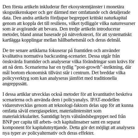
Den första artikeln inkluderar fler ekosystemtjänster i monetära
skogsräkenskaper och ger därmed mer omfattande och detaljerade
data. Den andra artikeln fördjupar begreppet kritiskt naturkapital
genom att koppla det till resiliens, vilket tydliggör vilka naturresurser
som är avgörande att bevara. Den tredje artikeln introducerar
metoder, bland annat baserade på nätverksteori, för att systematiskt
kartlägga kopplingar mellan hållbarhetsmål och deras delmål.
De tre senare artiklarna fokuserar på framtiden och använder
kvalitativa normativa backcasting-scenarier. Dessa utgår från
önskvärda framtider och analyserar vilka förändringar som krävs för
att nå dem. Scenarierna har en tydlig ”post-growth”-inriktning, där
mål bortom ekonomisk tillväxt står i centrum. Det breddar vilka
policyverktyg som kan analyseras jämfört med traditionella
angreppssätt.
I dessa artiklar utvecklas också metoder för att kvantitativt beskriva
scenarierna och använda dem i policyanalys. IPAT-modellen
vidareutvecklas genom att teknologi-faktorn delas upp för att kunna
omfatta såväl energiaspekter, materialintensitet som
materialcirkularitet. Samtidigt bryts välståndsbegreppet ned från
BNP per capita till arbets- och kapitalinsatser samt en separat
komponent för kapitalutnyttjande. Detta gör det möjligt att analysera
nya typer av policyalternativ och deras effekter.