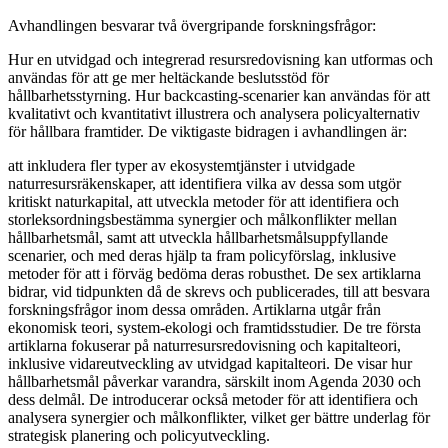
Avhandlingen besvarar två övergripande forskningsfrågor:
Hur en utvidgad och integrerad resursredovisning kan utformas och
användas för att ge mer heltäckande beslutsstöd för
hållbarhetsstyrning. Hur backcasting-scenarier kan användas för att
kvalitativt och kvantitativt illustrera och analysera policyalternativ
för hållbara framtider. De viktigaste bidragen i avhandlingen är:
att inkludera fler typer av ekosystemtjänster i utvidgade
naturresursräkenskaper, att identifiera vilka av dessa som utgör
kritiskt naturkapital, att utveckla metoder för att identifiera och
storleksordningsbestämma synergier och målkonflikter mellan
hållbarhetsmål, samt att utveckla hållbarhetsmålsuppfyllande
scenarier, och med deras hjälp ta fram policyförslag, inklusive
metoder för att i förväg bedöma deras robusthet. De sex artiklarna
bidrar, vid tidpunkten då de skrevs och publicerades, till att besvara
forskningsfrågor inom dessa områden. Artiklarna utgår från
ekonomisk teori, system-ekologi och framtidsstudier. De tre första
artiklarna fokuserar på naturresursredovisning och kapitalteori,
inklusive vidareutveckling av utvidgad kapitalteori. De visar hur
hållbarhetsmål påverkar varandra, särskilt inom Agenda 2030 och
dess delmål. De introducerar också metoder för att identifiera och
analysera synergier och målkonflikter, vilket ger bättre underlag för
strategisk planering och policyutveckling.