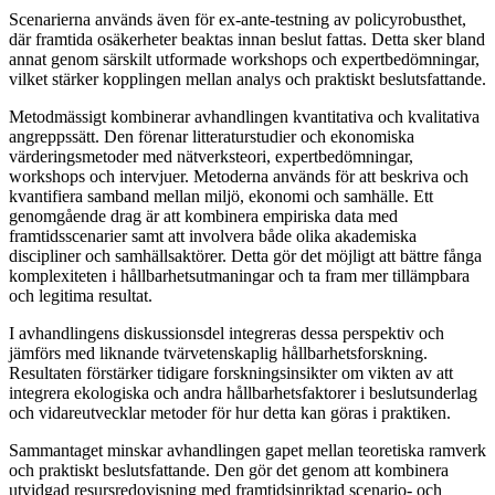
Scenarierna används även för ex-ante-testning av policyrobusthet,
där framtida osäkerheter beaktas innan beslut fattas. Detta sker bland
annat genom särskilt utformade workshops och expertbedömningar,
vilket stärker kopplingen mellan analys och praktiskt beslutsfattande.
Metodmässigt kombinerar avhandlingen kvantitativa och kvalitativa
angreppssätt. Den förenar litteraturstudier och ekonomiska
värderingsmetoder med nätverksteori, expertbedömningar,
workshops och intervjuer. Metoderna används för att beskriva och
kvantifiera samband mellan miljö, ekonomi och samhälle. Ett
genomgående drag är att kombinera empiriska data med
framtidsscenarier samt att involvera både olika akademiska
discipliner och samhällsaktörer. Detta gör det möjligt att bättre fånga
komplexiteten i hållbarhetsutmaningar och ta fram mer tillämpbara
och legitima resultat.
I avhandlingens diskussionsdel integreras dessa perspektiv och
jämförs med liknande tvärvetenskaplig hållbarhetsforskning.
Resultaten förstärker tidigare forskningsinsikter om vikten av att
integrera ekologiska och andra hållbarhetsfaktorer i beslutsunderlag
och vidareutvecklar metoder för hur detta kan göras i praktiken.
Sammantaget minskar avhandlingen gapet mellan teoretiska ramverk
och praktiskt beslutsfattande. Den gör det genom att kombinera
utvidgad resursredovisning med framtidsinriktad scenario- och