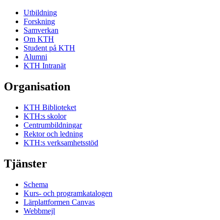
Utbildning
Forskning
Samverkan
Om KTH
Student på KTH
Alumni
KTH Intranät
Organisation
KTH Biblioteket
KTH:s skolor
Centrumbildningar
Rektor och ledning
KTH:s verksamhetsstöd
Tjänster
Schema
Kurs- och programkatalogen
Lärplattformen Canvas
Webbmejl