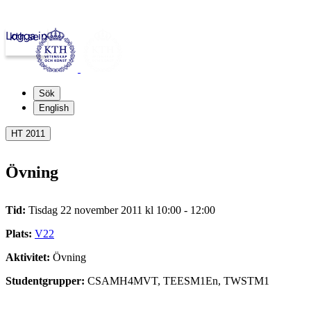
Logga in
kth.se
Sök
English
HT 2011
Övning
Tid:
Tisdag 22 november 2011 kl 10:00 - 12:00
Plats:
V22
Aktivitet:
Övning
Studentgrupper:
CSAMH4MVT, TEESM1En, TWSTM1