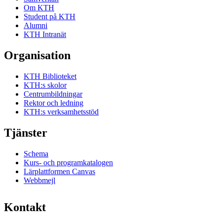
Om KTH
Student på KTH
Alumni
KTH Intranät
Organisation
KTH Biblioteket
KTH:s skolor
Centrumbildningar
Rektor och ledning
KTH:s verksamhetsstöd
Tjänster
Schema
Kurs- och programkatalogen
Lärplattformen Canvas
Webbmejl
Kontakt