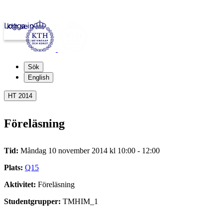
Logga in
kth.se
Sök
English
HT 2014
Föreläsning
Tid:
Måndag 10 november 2014 kl 10:00 - 12:00
Plats:
Q15
Aktivitet:
Föreläsning
Studentgrupper:
TMHIM_1