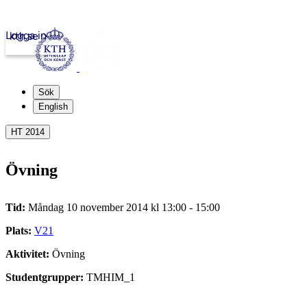
Logga in
kth.se
Sök
English
HT 2014
Övning
Tid:
Måndag 10 november 2014 kl 13:00 - 15:00
Plats:
V21
Aktivitet:
Övning
Studentgrupper:
TMHIM_1