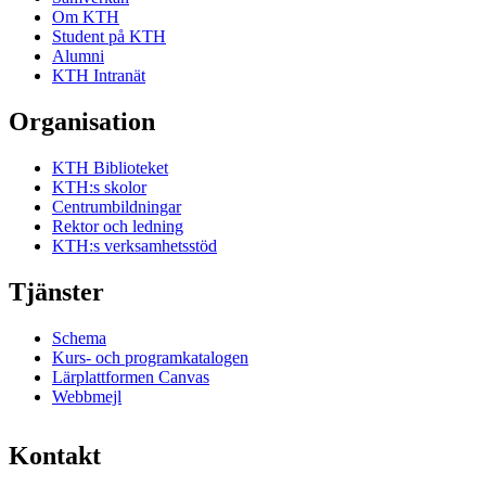
Om KTH
Student på KTH
Alumni
KTH Intranät
Organisation
KTH Biblioteket
KTH:s skolor
Centrumbildningar
Rektor och ledning
KTH:s verksamhetsstöd
Tjänster
Schema
Kurs- och programkatalogen
Lärplattformen Canvas
Webbmejl
Kontakt