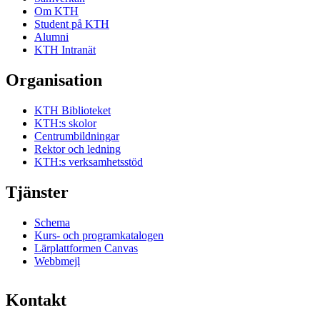
Om KTH
Student på KTH
Alumni
KTH Intranät
Organisation
KTH Biblioteket
KTH:s skolor
Centrumbildningar
Rektor och ledning
KTH:s verksamhetsstöd
Tjänster
Schema
Kurs- och programkatalogen
Lärplattformen Canvas
Webbmejl
Kontakt