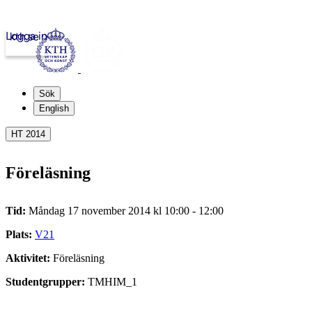
Logga in
kth.se
Sök
English
HT 2014
Föreläsning
Tid:
Måndag 17 november 2014 kl 10:00 - 12:00
Plats:
V21
Aktivitet:
Föreläsning
Studentgrupper:
TMHIM_1