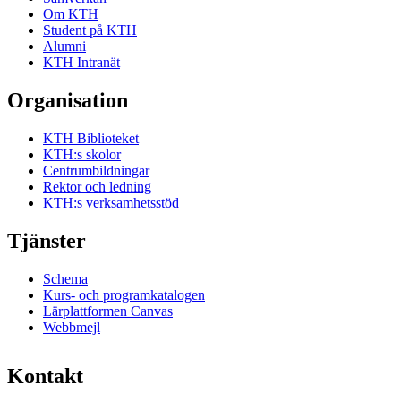
Om KTH
Student på KTH
Alumni
KTH Intranät
Organisation
KTH Biblioteket
KTH:s skolor
Centrumbildningar
Rektor och ledning
KTH:s verksamhetsstöd
Tjänster
Schema
Kurs- och programkatalogen
Lärplattformen Canvas
Webbmejl
Kontakt