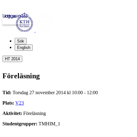
Logga in
kth.se
Sök
English
HT 2014
Föreläsning
Tid:
Torsdag 27 november 2014 kl 10:00 - 12:00
Plats:
V23
Aktivitet:
Föreläsning
Studentgrupper:
TMHIM_1