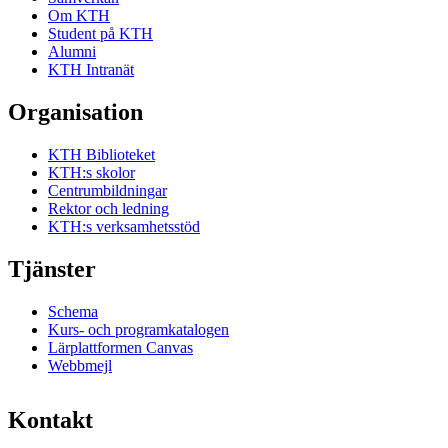
Om KTH
Student på KTH
Alumni
KTH Intranät
Organisation
KTH Biblioteket
KTH:s skolor
Centrumbildningar
Rektor och ledning
KTH:s verksamhetsstöd
Tjänster
Schema
Kurs- och programkatalogen
Lärplattformen Canvas
Webbmejl
Kontakt