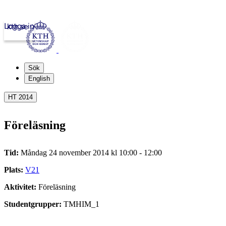
Logga in
kth.se
Sök
English
HT 2014
Föreläsning
Tid:
Måndag 24 november 2014 kl 10:00 - 12:00
Plats:
V21
Aktivitet:
Föreläsning
Studentgrupper:
TMHIM_1