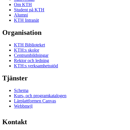
Om KTH
Student på KTH
Alumni
KTH Intranät
Organisation
KTH Biblioteket
KTH:s skolor
Centrumbildningar
Rektor och ledning
KTH:s verksamhetsstöd
Tjänster
Schema
Kurs- och programkatalogen
Lärplattformen Canvas
Webbmejl
Kontakt