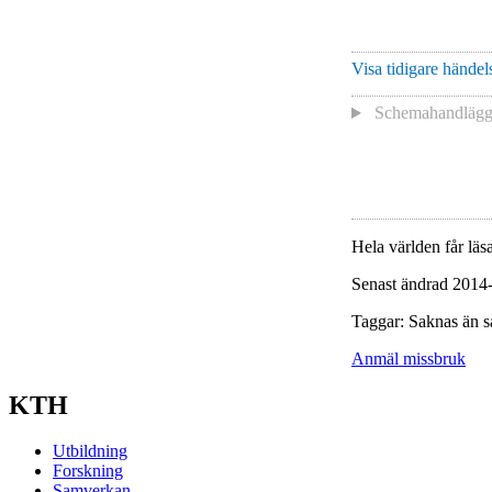
Visa tidigare händels
Schemahandlägga
Hela världen får läsa
Senast ändrad 2014
Taggar: Saknas än s
Anmäl missbruk
KTH
Utbildning
Forskning
Samverkan