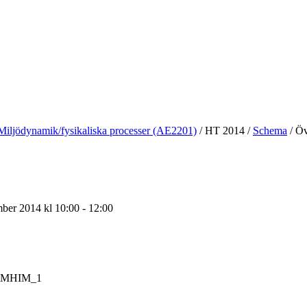
Miljödynamik/fysikaliska processer (AE2201)
/
HT 2014
/
Schema
/
Öv
ber 2014 kl 10:00 - 12:00
TMHIM_1