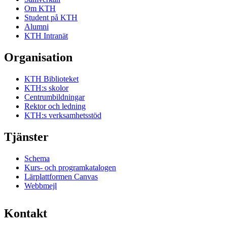
Om KTH
Student på KTH
Alumni
KTH Intranät
Organisation
KTH Biblioteket
KTH:s skolor
Centrumbildningar
Rektor och ledning
KTH:s verksamhetsstöd
Tjänster
Schema
Kurs- och programkatalogen
Lärplattformen Canvas
Webbmejl
Kontakt