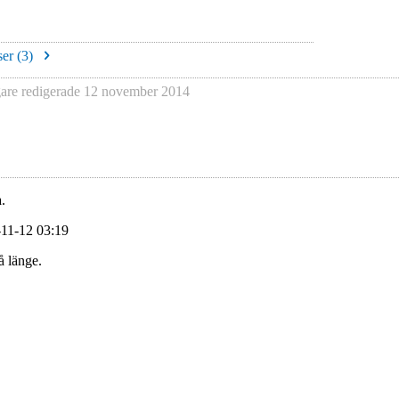
er (
3
)
re redigerade
12 november 2014
.
-11-12 03:19
å länge.