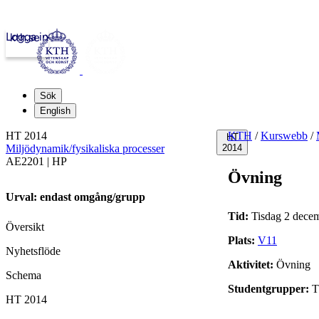
Logga in
kth.se
Sök
English
HT 2014
KTH
/
Kurswebb
/
HT
Miljödynamik/fysikaliska processer
2014
AE2201 | HP
Övning
Urval: endast omgång/grupp
Tid:
Tisdag 2 decem
Översikt
Plats:
V11
Nyhetsflöde
Aktivitet:
Övning
Schema
Studentgrupper:
HT 2014