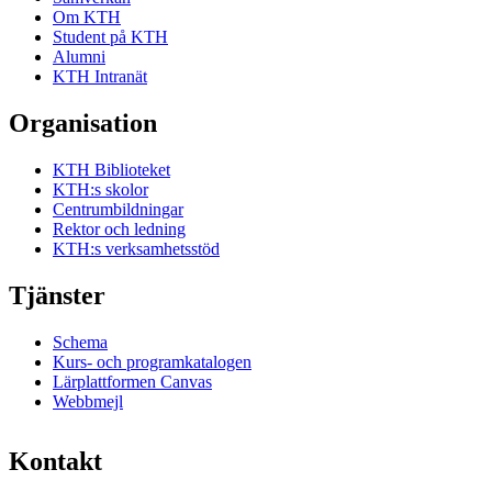
Om KTH
Student på KTH
Alumni
KTH Intranät
Organisation
KTH Biblioteket
KTH:s skolor
Centrumbildningar
Rektor och ledning
KTH:s verksamhetsstöd
Tjänster
Schema
Kurs- och programkatalogen
Lärplattformen Canvas
Webbmejl
Kontakt