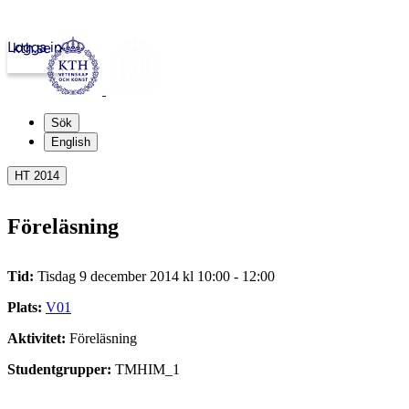
Logga in
kth.se
Sök
English
HT 2014
Föreläsning
Tid:
Tisdag 9 december 2014 kl 10:00 - 12:00
Plats:
V01
Aktivitet:
Föreläsning
Studentgrupper:
TMHIM_1