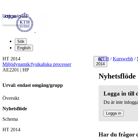
Logga in
kth.se
Sök
English
HT 2014
KTH
/
Kurswebb
/
HT
Miljödynamik/fysikaliska processer
2014
AE2201 | HP
Nyhetsflöde
Urval: endast omgång/grupp
Logga in till
Översikt
Du är inte inlogga
Nyhetsflöde
Logga in
Schema
HT 2014
Har du frågor 