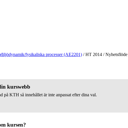
Miljödynamik/fysikaliska processer (AE2201)
/
HT 2014
/
Nyhetsflöde
 din kurswebb
d på KTH så innehållet är inte anpassat efter dina val.
om kursen?