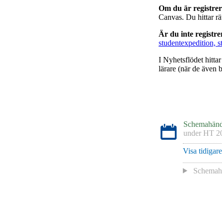
Om du är registre
Canvas. Du hittar r
Är du inte registr
studentexpedition, s
I Nyhetsflödet hitta
lärare (när de även b
Schemahänd
under
HT 2
Visa tidigar
Schemaha