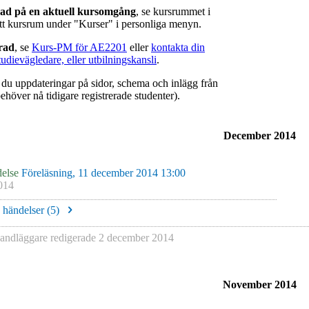
rad på en aktuell kursomgång
, se kursrummet i
ätt kursrum under "Kurser" i personliga menyn.
erad
, se
Kurs-PM för AE2201
eller
kontakta din
tudievägledare, eller utbilningskansli
.
r du uppdateringar på sidor, schema och inlägg från
ehöver nå tidigare registrerade studenter).
December 2014
else
Föreläsning, 11 december 2014 13:00
014
e händelser (
5
)
ndläggare redigerade
2 december 2014
November 2014