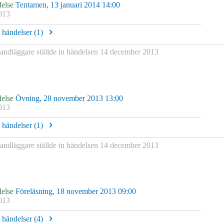
else
Tentamen, 13 januari 2014 14:00
013
e händelser (
1
)
andläggare
ställde in händelsen
14 december 2013
else
Övning, 28 november 2013 13:00
013
e händelser (
1
)
andläggare
ställde in händelsen
14 december 2013
else
Föreläsning, 18 november 2013 09:00
013
e händelser (
4
)