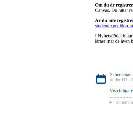
Om du är registre
Canvas. Du hittar r
Är du inte registr
studentexpedition, s
I Nyhetsflödet hitta
lärare (när de även b
Schemahänd
under
HT 2
Visa tidigar
Schemah