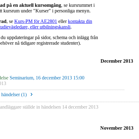
rad på en aktuell kursomgång
, se kursrummet i
ätt kursrum under "Kurser" i personliga menyn.
erad
, se
Kurs-PM för AE2801
eller
kontakta din
tudievägledare, eller utbilningskansli
.
r du uppdateringar på sidor, schema och inlägg från
ehöver nå tidigare registrerade studenter).
December 2013
else
Seminarium, 16 december 2013 15:00
013
e händelser (
1
)
andläggare
ställde in händelsen
14 december 2013
November 2013