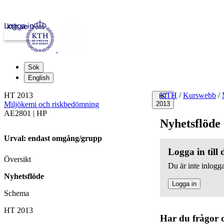
Logga in
kth.se
Sök
English
HT 2013
KTH
/
Kurswebb
/
HT
Miljökemi och riskbedömning
2013
AE2801 | HP
Nyhetsflöde
Urval: endast omgång/grupp
Logga in till
Översikt
Du är inte inlogga
Nyhetsflöde
Logga in
Schema
HT 2013
Har du frågor 