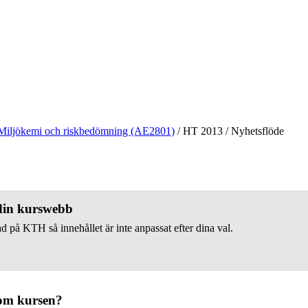
Miljökemi och riskbedömning (AE2801)
/
HT 2013
/
Nyhetsflöde
 din kurswebb
d på KTH så innehållet är inte anpassat efter dina val.
om kursen?