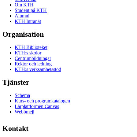
Om KTH
Student på KTH
Alumni
KTH Intranät
Organisation
KTH Biblioteket
KTH:s skolor
Centrumbildningar
Rektor och ledning
KTH:s verksamhetsstöd
Tjänster
Schema
Kurs- och programkatalogen
Lärplattformen Canvas
Webbmejl
Kontakt