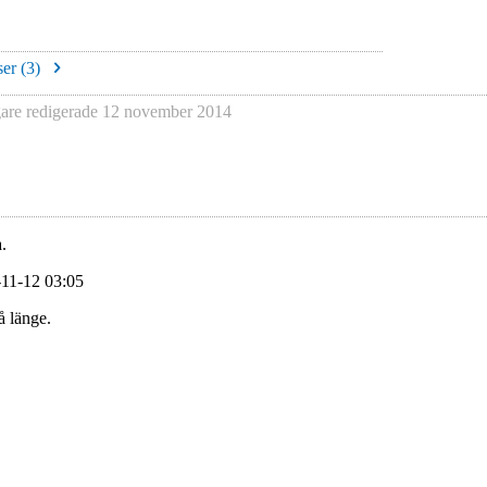
er (
3
)
re redigerade
12 november 2014
.
-11-12 03:05
å länge.