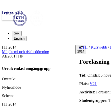
Logga in
kth.se
Sök
English
HT 2014
KTH
/
Kurswebb
/
HT
Miljökemi och riskbedömning
2014
AE2801 | HP
Föreläsning
Urval: endast omgång/grupp
Tid:
Onsdag 5 nove
Översikt
Plats:
V21
Nyhetsflöde
Aktivitet:
Föreläsn
Schema
Studentgrupper:
T
HT 2014