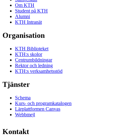
Om KTH
Student på KTH
Alumni
KTH Intranät
Organisation
KTH Biblioteket
KTH:s skolor
Centrumbildningar
Rektor och ledning
KTH:s verksamhetsstöd
Tjänster
Schema
Kurs- och programkatalogen
Lärplattformen Canvas
Webbmejl
Kontakt