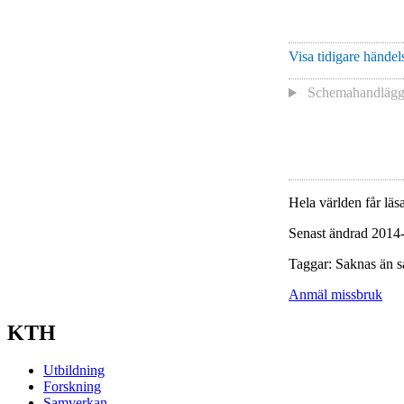
Visa tidigare händels
Schemahandlägga
Hela världen får läsa
Senast ändrad 2014
Taggar: Saknas än s
Anmäl missbruk
KTH
Utbildning
Forskning
Samverkan