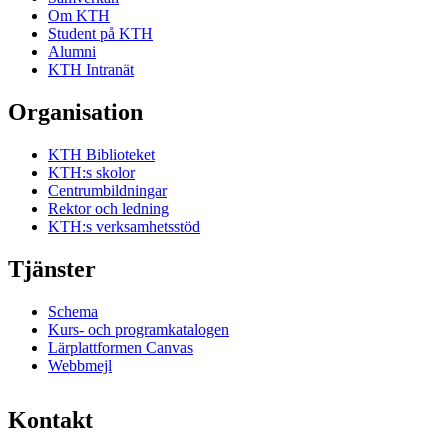
Om KTH
Student på KTH
Alumni
KTH Intranät
Organisation
KTH Biblioteket
KTH:s skolor
Centrumbildningar
Rektor och ledning
KTH:s verksamhetsstöd
Tjänster
Schema
Kurs- och programkatalogen
Lärplattformen Canvas
Webbmejl
Kontakt