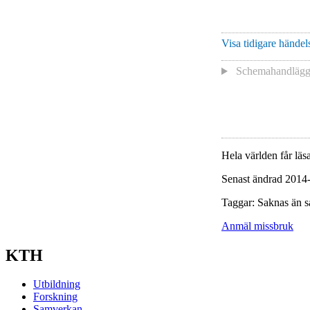
Visa tidigare händels
Schemahandlägga
Hela världen får läsa
Senast ändrad 2014
Taggar: Saknas än s
Anmäl missbruk
KTH
Utbildning
Forskning
Samverkan