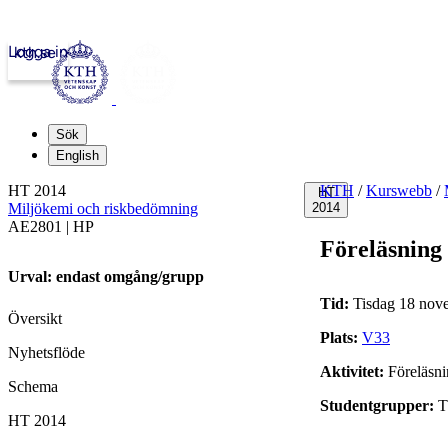
Logga in
kth.se
Sök
English
HT 2014
KTH
/
Kurswebb
/
HT
Miljökemi och riskbedömning
2014
AE2801 | HP
Föreläsning
Urval: endast omgång/grupp
Tid:
Tisdag 18 nove
Översikt
Plats:
V33
Nyhetsflöde
Aktivitet:
Föreläsn
Schema
Studentgrupper:
T
HT 2014