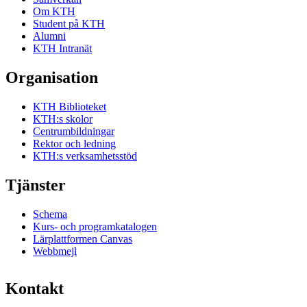
Om KTH
Student på KTH
Alumni
KTH Intranät
Organisation
KTH Biblioteket
KTH:s skolor
Centrumbildningar
Rektor och ledning
KTH:s verksamhetsstöd
Tjänster
Schema
Kurs- och programkatalogen
Lärplattformen Canvas
Webbmejl
Kontakt