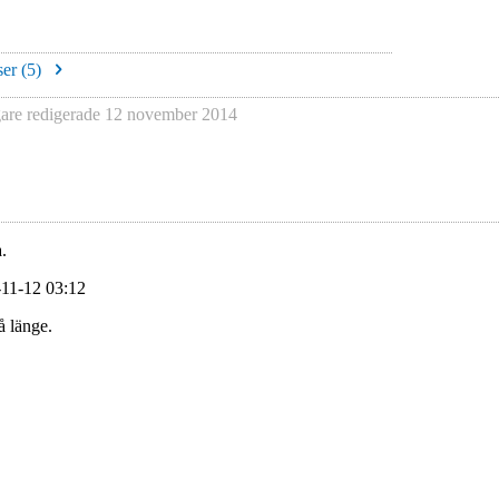
er (
5
)
re redigerade
12 november 2014
.
-11-12 03:12
å länge.