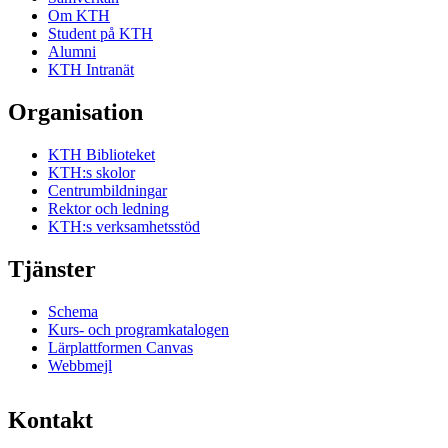
Om KTH
Student på KTH
Alumni
KTH Intranät
Organisation
KTH Biblioteket
KTH:s skolor
Centrumbildningar
Rektor och ledning
KTH:s verksamhetsstöd
Tjänster
Schema
Kurs- och programkatalogen
Lärplattformen Canvas
Webbmejl
Kontakt