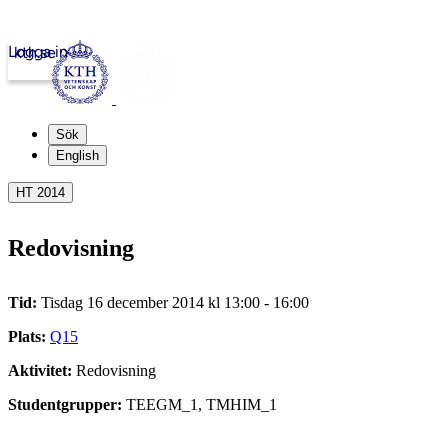
Logga in
kth.se
Sök
English
HT 2014
Redovisning
Tid:
Tisdag 16 december 2014 kl 13:00 - 16:00
Plats:
Q15
Aktivitet:
Redovisning
Studentgrupper:
TEEGM_1, TMHIM_1