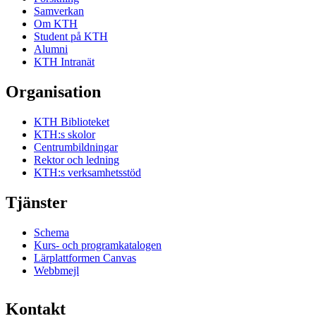
Samverkan
Om KTH
Student på KTH
Alumni
KTH Intranät
Organisation
KTH Biblioteket
KTH:s skolor
Centrumbildningar
Rektor och ledning
KTH:s verksamhetsstöd
Tjänster
Schema
Kurs- och programkatalogen
Lärplattformen Canvas
Webbmejl
Kontakt