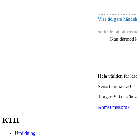
Visa tidigare händels
ändrade rättigheter
Kan därmed lä
Hela världen får läsa
Senast ändrad 2014
Taggar: Saknas än s
Anmäl missbruk
KTH
Utbildning