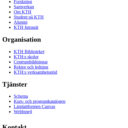
Forskning
Samverkan
Om KTH
Student på KTH
Alumni
KTH Intranät
Organisation
KTH Biblioteket
KTH:s skolor
Centrumbildningar
Rektor och ledning
KTH:s verksamhetsstöd
Tjänster
Schema
Kurs- och programkatalogen
Lärplattformen Canvas
Webbmejl
Kontakt