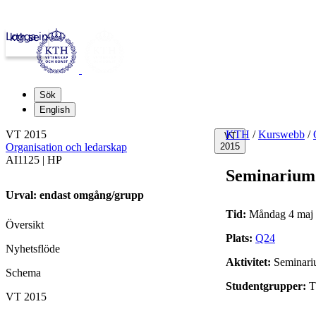
Logga in
kth.se
Sök
English
VT 2015
KTH
/
Kurswebb
/
VT
Organisation och ledarskap
2015
AI1125 | HP
Seminarium
Urval: endast omgång/grupp
Tid:
Måndag 4 maj 
Översikt
Plats:
Q24
Nyhetsflöde
Aktivitet:
Seminar
Schema
Studentgrupper:
T
VT 2015