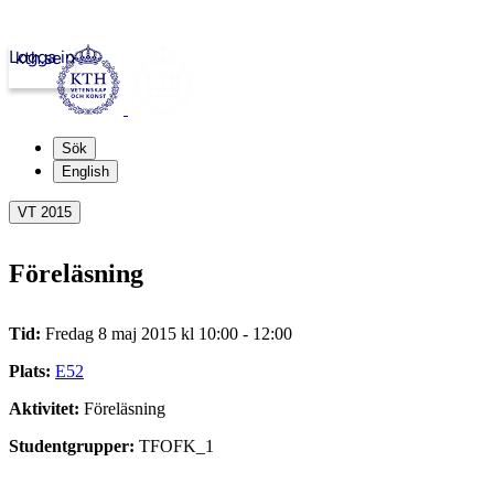
Logga in
kth.se
Sök
English
VT 2015
Föreläsning
Tid:
Fredag 8 maj 2015 kl 10:00 - 12:00
Plats:
E52
Aktivitet:
Föreläsning
Studentgrupper:
TFOFK_1