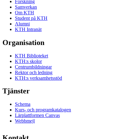
Forskning
Samverkan
Om KTH
Student på KTH
Alumni
KTH Intranät
Organisation
KTH Biblioteket
KTH:s skolor
Centrumbildningar
Rektor och ledning
KTH:s verksamhetsstöd
Tjänster
Schema
Kurs- och programkatalogen
Lärplattformen Canvas
Webbmejl
Kontakt