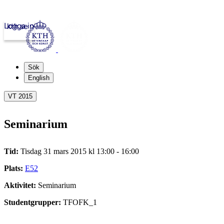
Logga in
kth.se
Sök
English
VT 2015
Seminarium
Tid:
Tisdag 31 mars 2015 kl 13:00 - 16:00
Plats:
E52
Aktivitet:
Seminarium
Studentgrupper:
TFOFK_1