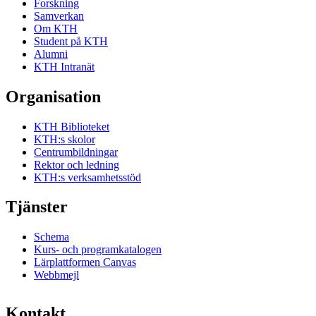
Forskning
Samverkan
Om KTH
Student på KTH
Alumni
KTH Intranät
Organisation
KTH Biblioteket
KTH:s skolor
Centrumbildningar
Rektor och ledning
KTH:s verksamhetsstöd
Tjänster
Schema
Kurs- och programkatalogen
Lärplattformen Canvas
Webbmejl
Kontakt