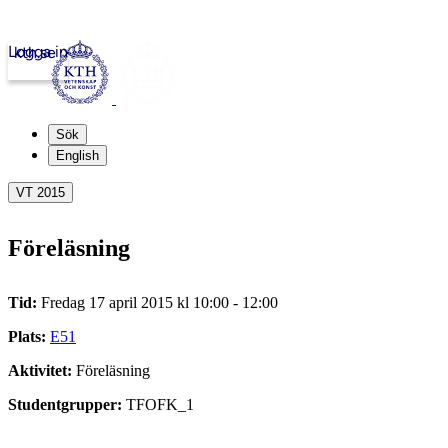
Logga in
kth.se
Sök
English
VT 2015
Föreläsning
Tid:
Fredag 17 april 2015 kl 10:00 - 12:00
Plats:
E51
Aktivitet:
Föreläsning
Studentgrupper:
TFOFK_1