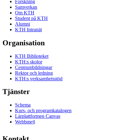
Forskning
Samverkan
Om KTH
Student på KTH
Alumni
KTH Intranät
Organisation
KTH Biblioteket
KTH:s skolor
Centrumbildningar
Rektor och ledning
KTH:s verksamhetsstöd
Tjänster
Schema
Kurs- och programkatalogen
Lärplattformen Canvas
Webbmejl
Kontakt