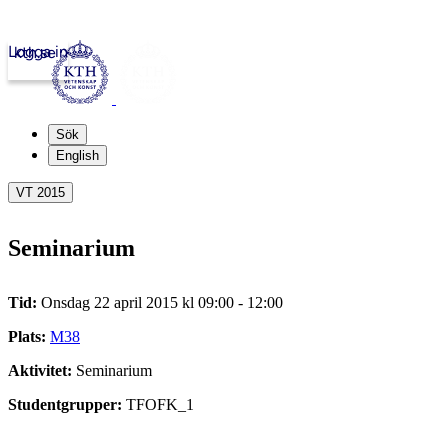
Logga in
kth.se
Sök
English
VT 2015
Seminarium
Tid:
Onsdag 22 april 2015 kl 09:00 - 12:00
Plats:
M38
Aktivitet:
Seminarium
Studentgrupper:
TFOFK_1