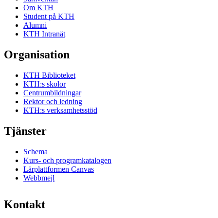
Om KTH
Student på KTH
Alumni
KTH Intranät
Organisation
KTH Biblioteket
KTH:s skolor
Centrumbildningar
Rektor och ledning
KTH:s verksamhetsstöd
Tjänster
Schema
Kurs- och programkatalogen
Lärplattformen Canvas
Webbmejl
Kontakt