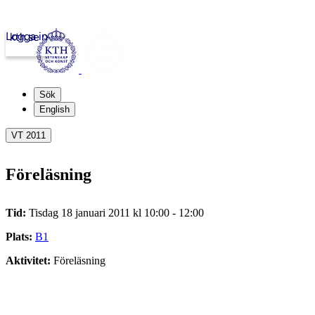
Logga in
kth.se
Sök
English
VT 2011
Föreläsning
Tid:
Tisdag 18 januari 2011 kl 10:00 - 12:00
Plats:
B1
Aktivitet:
Föreläsning