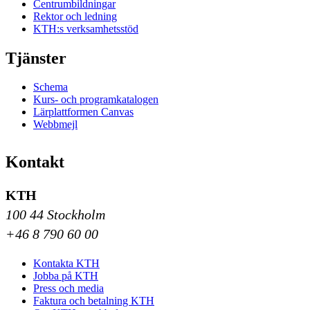
Centrumbildningar
Rektor och ledning
KTH:s verksamhetsstöd
Tjänster
Schema
Kurs- och programkatalogen
Lärplattformen Canvas
Webbmejl
Kontakt
KTH
100 44 Stockholm
+46 8 790 60 00
Kontakta KTH
Jobba på KTH
Press och media
Faktura och betalning KTH