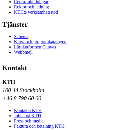
Centrumbildningar
Rektor och ledning
KTH:s verksamhetsstöd
Tjänster
Schema
Kurs- och programkatalogen
Lärplattformen Canvas
Webbmejl
Kontakt
KTH
100 44 Stockholm
+46 8 790 60 00
Kontakta KTH
Jobba på KTH
Press och media
Faktura och betalning KTH