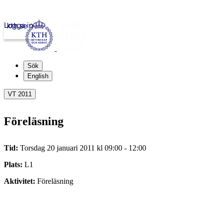
Logga in
kth.se
Sök
English
VT 2011
Föreläsning
Tid:
Torsdag 20 januari 2011 kl 09:00 - 12:00
Plats:
L1
Aktivitet:
Föreläsning