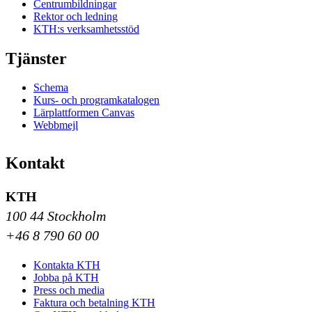
Centrumbildningar
Rektor och ledning
KTH:s verksamhetsstöd
Tjänster
Schema
Kurs- och programkatalogen
Lärplattformen Canvas
Webbmejl
Kontakt
KTH
100 44 Stockholm
+46 8 790 60 00
Kontakta KTH
Jobba på KTH
Press och media
Faktura och betalning KTH