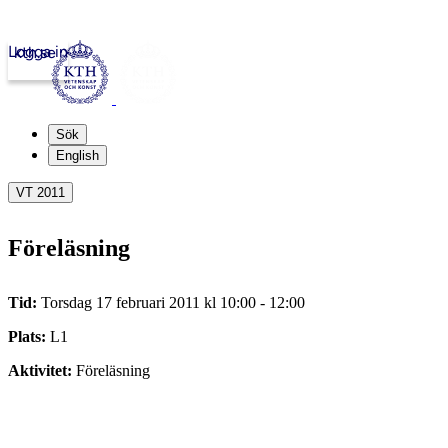
Logga in
kth.se
Sök
English
VT 2011
Föreläsning
Tid:
Torsdag 17 februari 2011 kl 10:00 - 12:00
Plats:
L1
Aktivitet:
Föreläsning