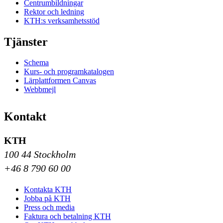
Centrumbildningar
Rektor och ledning
KTH:s verksamhetsstöd
Tjänster
Schema
Kurs- och programkatalogen
Lärplattformen Canvas
Webbmejl
Kontakt
KTH
100 44 Stockholm
+46 8 790 60 00
Kontakta KTH
Jobba på KTH
Press och media
Faktura och betalning KTH