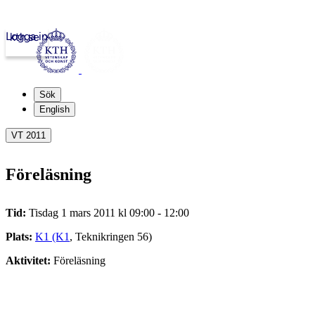
Logga in
kth.se
Sök
English
VT 2011
Föreläsning
Tid:
Tisdag 1 mars 2011 kl 09:00 - 12:00
Plats:
K1 (K1
, Teknikringen 56)
Aktivitet:
Föreläsning