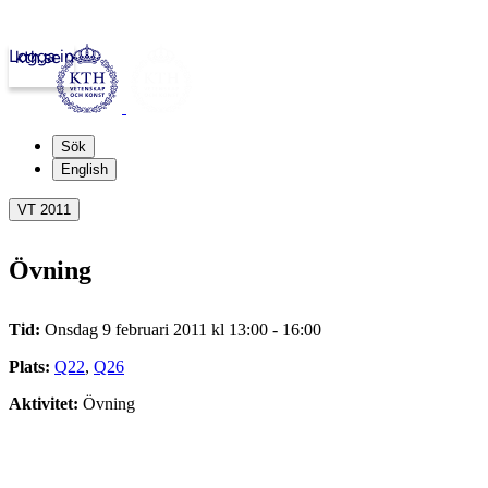
Logga in
kth.se
Sök
English
VT 2011
Övning
Tid:
Onsdag 9 februari 2011 kl 13:00 - 16:00
Plats:
Q22
,
Q26
Aktivitet:
Övning