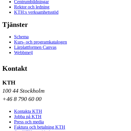
Centrumbildningar
Rektor och ledning
KTH:s verksamhetsstöd
Tjänster
Schema
Kurs- och programkatalogen
Lärplattformen Canvas
Webbmejl
Kontakt
KTH
100 44 Stockholm
+46 8 790 60 00
Kontakta KTH
Jobba på KTH
Press och media
Faktura och betalning KTH