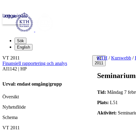
Logga in
kth.se
Sök
English
VT 2011
KTH
/
Kurswebb
/
VT
Finansiell rapportering och analys
2011
AI1142 | HP
Seminarium
Urval: endast omgång/grupp
Tid:
Måndag 7 febru
Översikt
Plats:
L51
Nyhetsflöde
Aktivitet:
Seminar
Schema
VT 2011