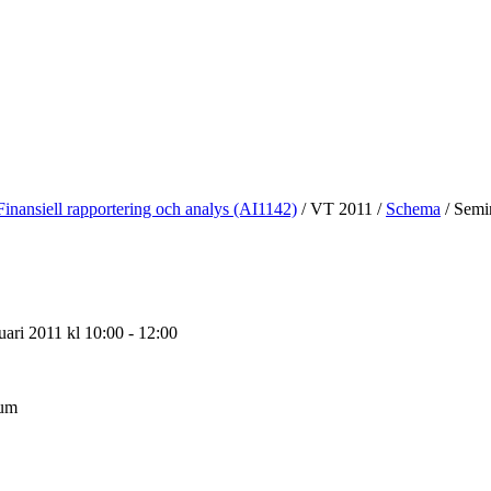
Finansiell rapportering och analys (AI1142)
/
VT 2011
/
Schema
/
Semin
ari 2011 kl 10:00 - 12:00
ium