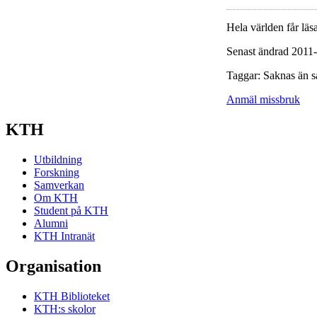
Hela världen får läsa
Senast ändrad 2011
Taggar: Saknas än s
Anmäl missbruk
KTH
Utbildning
Forskning
Samverkan
Om KTH
Student på KTH
Alumni
KTH Intranät
Organisation
KTH Biblioteket
KTH:s skolor