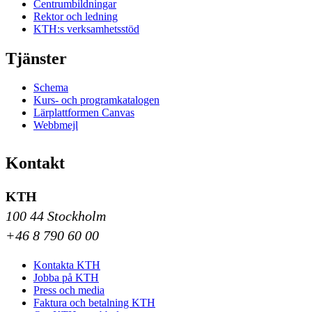
Centrumbildningar
Rektor och ledning
KTH:s verksamhetsstöd
Tjänster
Schema
Kurs- och programkatalogen
Lärplattformen Canvas
Webbmejl
Kontakt
KTH
100 44 Stockholm
+46 8 790 60 00
Kontakta KTH
Jobba på KTH
Press och media
Faktura och betalning KTH