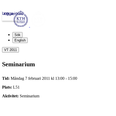
Logga in
kth.se
Sök
English
VT 2011
Seminarium
Tid:
Måndag 7 februari 2011 kl 13:00 - 15:00
Plats:
L51
Aktivitet:
Seminarium