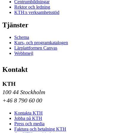
Centrumbildningar
Rektor och ledning
KTH:s verksamhetsstöd
Tjänster
Schema
Kurs- och programkatalogen
Lärplattformen Canvas
Webbmejl
Kontakt
KTH
100 44 Stockholm
+46 8 790 60 00
Kontakta KTH
Jobba på KTH
Press och media
Faktura och betalning KTH