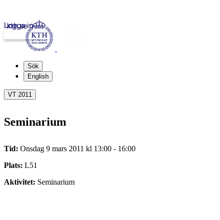
Logga in
kth.se
Sök
English
VT 2011
Seminarium
Tid:
Onsdag 9 mars 2011 kl 13:00 - 16:00
Plats:
L51
Aktivitet:
Seminarium