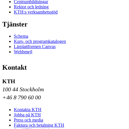
Centrumbildningar
Rektor och ledning
KTH:s verksamhetsstöd
Tjänster
Schema
Kurs- och programkatalogen
Lärplattformen Canvas
Webbmejl
Kontakt
KTH
100 44 Stockholm
+46 8 790 60 00
Kontakta KTH
Jobba på KTH
Press och media
Faktura och betalning KTH