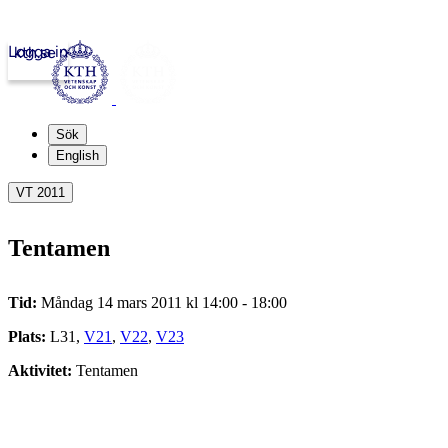
Logga in
kth.se
Sök
English
VT 2011
Tentamen
Tid:
Måndag 14 mars 2011 kl 14:00 - 18:00
Plats:
L31,
V21
,
V22
,
V23
Aktivitet:
Tentamen