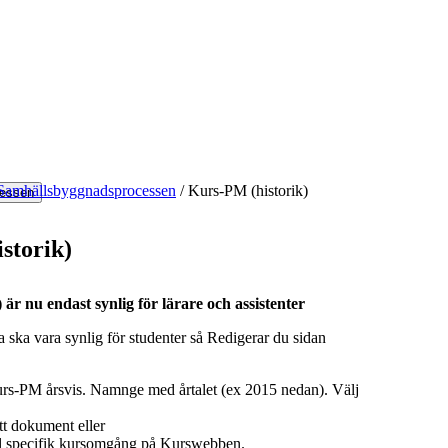
Samhällsbyggnadsprocessen
/
Kurs-PM (historik)
essen
storik)
är nu endast synlig för lärare och assistenter
da ska vara synlig för studenter så Redigerar du sidan
rs-PM årsvis. Namnge med årtalet (ex 2015 nedan). Välj
tt dokument eller
ill specifik kursomgång på Kurswebben.