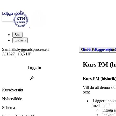
Logga in
kth.se
Sök
English
Samhällsbyggnadsprocessen
KTH
/
Kurswebb
/
Samhällsbyggnadsproc
AI1527 | 13,5 HP
Kurs-PM (hi
Logga in
Kurs-PM (historik) 
Vill du att denna si
Kursöversikt
och:
Nyhetsflöde
Lägger upp ku
mellan att:
Schema
infoga e
länka t