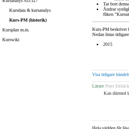
Kursanalys AI1527
Tar bort denna
Ändrar synlig
Kursdata & kursanalys
fliken ”Kursut
Kurs-PM (historik)
Kurs-PM beskriver h
Kursplan m.m.
Nedan listas tidigar
Kurswiki
2015
Visa tidigare händels
Lärare
Peter Ekbäc
Kan därmed lä
Hela världen får läsa