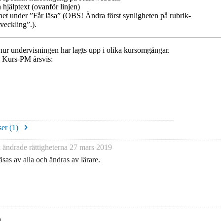
 hjälptext (ovanför linjen)
het under ”Får läsa” (OBS! Ändra först synligheten på rubrik-
veckling”.).
ur undervisningen har lagts upp i olika kursomgångar.
e Kurs-PM årsvis:
er (
1
)
k
ändrade rättigheterna
27 mars 2019
sas av alla och ändras av lärare.
.