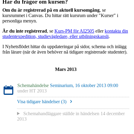
Har du frågor om kursen?
Om du är registrerad på en aktuell kursomgång
, se
kursrummet i Canvas. Du hittar rätt kursrum under "Kurser" i
personliga menyn.
Är du inte registrerad
, se
Kurs-PM för AI2505
eller
kontakta din
studentexpedition, studievägledare, eller utbilningskansli
.
I Nyhetsflödet hittar du uppdateringar på sidor, schema och inlägg
från lärare (när de även behöver nå tidigare registrerade studenter).
Mars 2013
Schemahändelse
Seminarium, 16 oktober 2013 09:00
under
HT 2013
Visa tidigare händelser (
3
)
Schemahandläggare
ställde in händelsen
14 december
2013