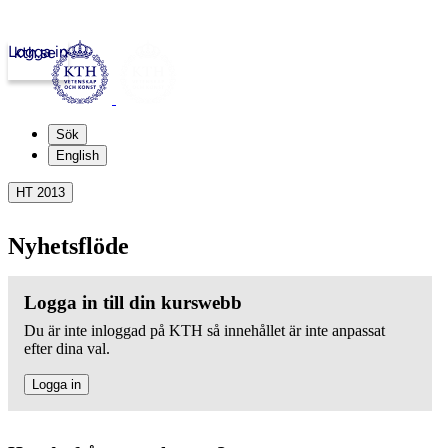
Logga in
kth.se
Sök
English
HT 2013
Nyhetsflöde
Logga in till din kurswebb
Du är inte inloggad på KTH så innehållet är inte anpassat
efter dina val.
Logga in