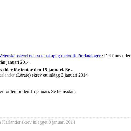
Vetenskapsteori och vetenskaplig metodik för dataloger
/
Det finns tider 
från januari 2014.
s tider för tentor den 15 januari. Se ...
arlander
(Lärare) skrev ett inlägg
3 januari 2014
der för tentor den 15 januari. Se hemsidan.
n Karlander
skrev inlägget
3 januari 2014