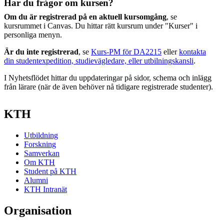
Har du frågor om kursen?
Om du är registrerad på en aktuell kursomgång
, se
kursrummet i Canvas. Du hittar rätt kursrum under "Kurser" i
personliga menyn.
Är du inte registrerad
, se
Kurs-PM för DA2215
eller
kontakta
din studentexpedition, studievägledare, eller utbilningskansli
.
I Nyhetsflödet hittar du uppdateringar på sidor, schema och inlägg
från lärare (när de även behöver nå tidigare registrerade studenter).
KTH
Utbildning
Forskning
Samverkan
Om KTH
Student på KTH
Alumni
KTH Intranät
Organisation