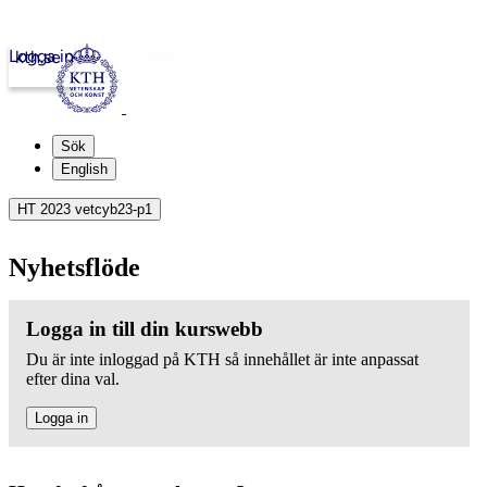
Logga in
kth.se
Sök
English
HT 2023 vetcyb23-p1
Nyhetsflöde
Logga in till din kurswebb
Du är inte inloggad på KTH så innehållet är inte anpassat
efter dina val.
Logga in