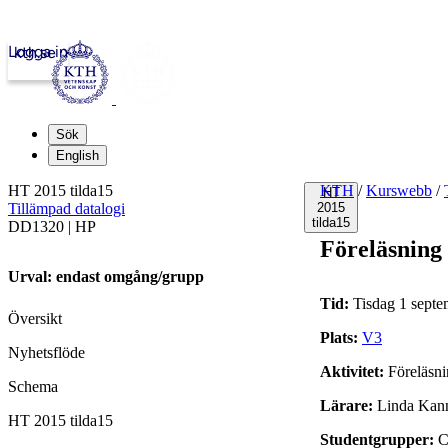
Logga in
kth.se
Sök
English
HT 2015 tilda15
KTH
/
Kurswebb
/
HT
Tillämpad datalogi
2015
tilda15
DD1320 | HP
Föreläsning
Urval: endast omgång/grupp
Tid:
Tisdag 1 septe
Översikt
Plats:
V3
Nyhetsflöde
Aktivitet:
Föreläsn
Schema
Lärare:
Linda Kann
HT 2015 tilda15
Studentgrupper:
C