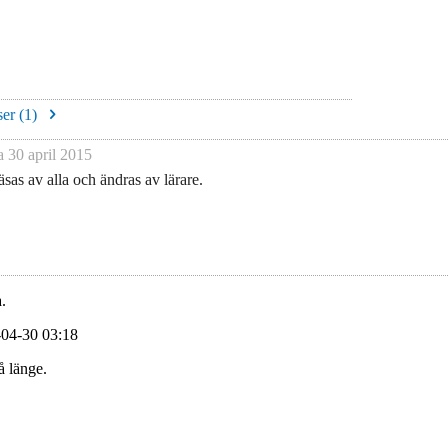
er (
1
)
na
30 april 2015
sas av alla och ändras av lärare.
.
-04-30 03:18
å länge.