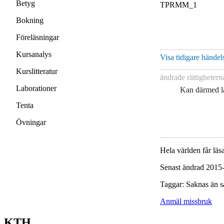
Betyg
TPRMM_1
Bokning
Föreläsningar
Kursanalys
Visa tidigare händels
Kurslitteratur
ändrade rättigheter
Laborationer
Kan därmed lä
Tenta
Övningar
Hela världen får läsa
Senast ändrad 2015
Taggar: Saknas än s
Anmäl missbruk
KTH