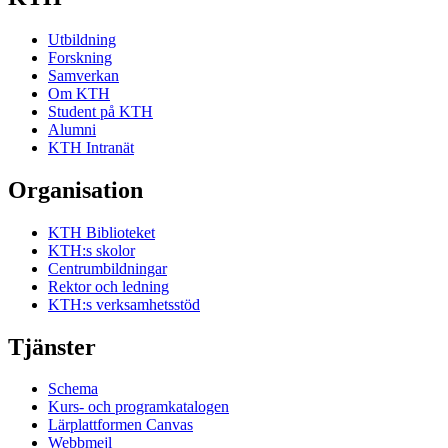
Utbildning
Forskning
Samverkan
Om KTH
Student på KTH
Alumni
KTH Intranät
Organisation
KTH Biblioteket
KTH:s skolor
Centrumbildningar
Rektor och ledning
KTH:s verksamhetsstöd
Tjänster
Schema
Kurs- och programkatalogen
Lärplattformen Canvas
Webbmejl