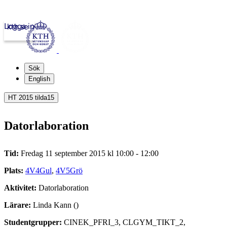
Logga in
kth.se
Sök
English
HT 2015 tilda15
Datorlaboration
Tid:
Fredag 11 september 2015 kl 10:00 - 12:00
Plats:
4V4Gul
,
4V5Grö
Aktivitet:
Datorlaboration
Lärare:
Linda Kann ()
Studentgrupper:
CINEK_PFRI_3, CLGYM_TIKT_2,