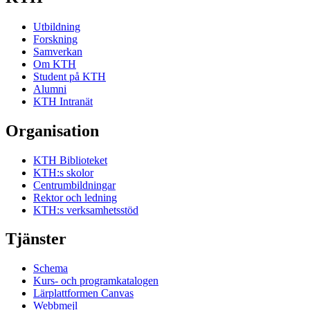
Utbildning
Forskning
Samverkan
Om KTH
Student på KTH
Alumni
KTH Intranät
Organisation
KTH Biblioteket
KTH:s skolor
Centrumbildningar
Rektor och ledning
KTH:s verksamhetsstöd
Tjänster
Schema
Kurs- och programkatalogen
Lärplattformen Canvas
Webbmejl