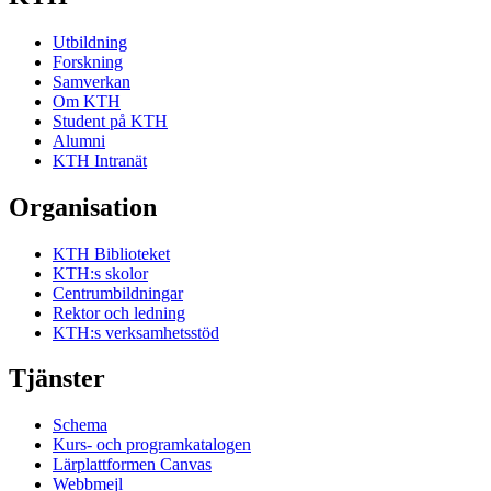
Utbildning
Forskning
Samverkan
Om KTH
Student på KTH
Alumni
KTH Intranät
Organisation
KTH Biblioteket
KTH:s skolor
Centrumbildningar
Rektor och ledning
KTH:s verksamhetsstöd
Tjänster
Schema
Kurs- och programkatalogen
Lärplattformen Canvas
Webbmejl