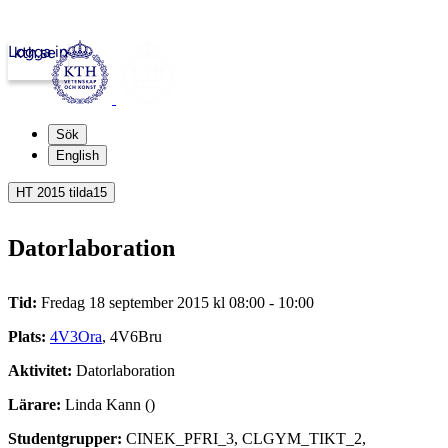
Logga in
kth.se
Sök
English
HT 2015 tilda15
Datorlaboration
Tid:
Fredag 18 september 2015 kl 08:00 - 10:00
Plats:
4V3Ora
, 4V6Bru
Aktivitet:
Datorlaboration
Lärare:
Linda Kann ()
Studentgrupper:
CINEK_PFRI_3, CLGYM_TIKT_2,