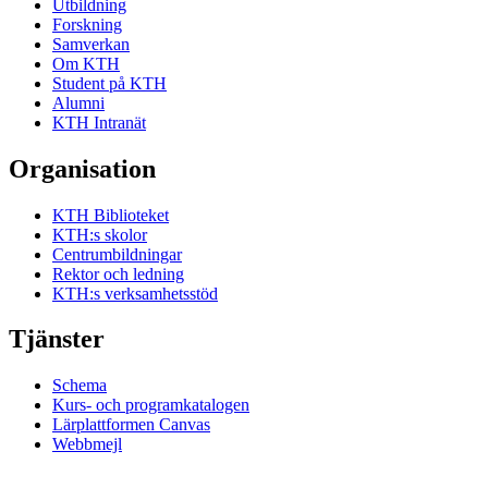
Utbildning
Forskning
Samverkan
Om KTH
Student på KTH
Alumni
KTH Intranät
Organisation
KTH Biblioteket
KTH:s skolor
Centrumbildningar
Rektor och ledning
KTH:s verksamhetsstöd
Tjänster
Schema
Kurs- och programkatalogen
Lärplattformen Canvas
Webbmejl