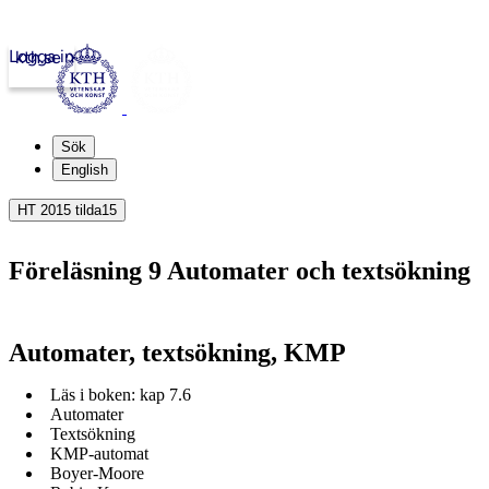
Logga in
kth.se
Sök
English
HT 2015 tilda15
Föreläsning 9 Automater och textsökning
Automater, textsökning, KMP
Läs i boken: kap 7.6
Automater
Textsökning
KMP-automat
Boyer-Moore