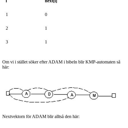
i
next[i]
1
0
2
1
3
1
Om vi i stället söker efter ADAM i bibeln blir KMP-automaten så
här:
Nextvektorn för ADAM blir alltså den här: