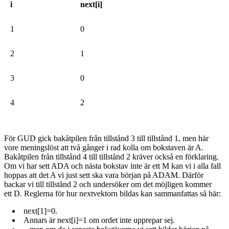
i
next[i]
1
0
2
1
3
0
4
2
För GUD gick bakåtpilen från tillstånd 3 till tillstånd 1, men här
vore meningslöst att två gånger i rad kolla om bokstaven är A.
Bakåtpilen från tillstånd 4 till tillstånd 2 kräver också en förklaring.
Om vi har sett ADA och nästa bokstav inte är ett M kan vi i alla fall
hoppas att det A vi just sett ska vara början på ADAM. Därför
backar vi till tillstånd 2 och undersöker om det möjligen kommer
ett D. Reglerna för hur nextvektorn bildas kan sammanfattas så här:
next[1]=0.
Annars är next[i]=1 om ordet inte upprepar sej.