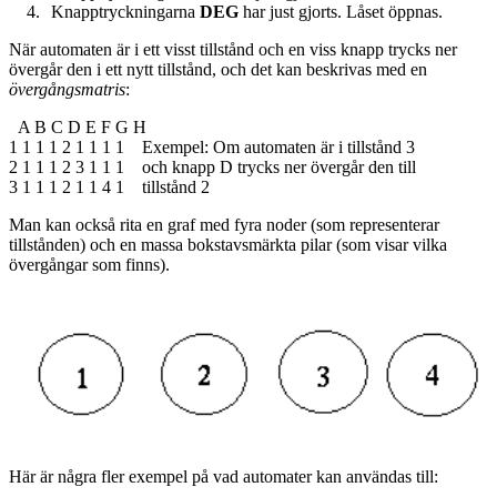
Knapptryckningarna
DEG
har just gjorts. Låset öppnas.
När automaten är i ett visst tillstånd och en viss knapp trycks ner
övergår den i ett nytt tillstånd, och det kan beskrivas med en
övergångsmatris
:
A B C D E F G H
1 1 1 1 2 1 1 1 1 Exempel: Om automaten är i tillstånd 3
2 1 1 1 2 3 1 1 1 och knapp D trycks ner övergår den till
3 1 1 1 2 1 1 4 1 tillstånd 2
Man kan också rita en graf med fyra noder (som representerar
tillstånden) och en massa bokstavsmärkta pilar (som visar vilka
övergångar som finns).
Här är några fler exempel på vad automater kan användas till: