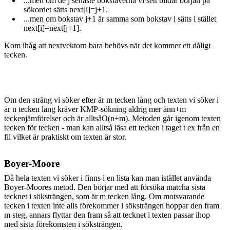
...men om de j senaste bokstäverna vi sett bildar början på
sökordet sätts next[i]=j+1.
...men om bokstav j+1 är samma som bokstav i sätts i stället
next[i]=next[j+1].
Kom ihåg att nextvektorn bara behövs när det kommer ett dåligt
tecken.
Om den sträng vi söker efter är m tecken lång och texten vi söker i
är n tecken lång kräver KMP-sökning aldrig mer änn+m
teckenjämförelser och är alltsåO(n+m). Metoden går igenom texten
tecken för tecken - man kan alltså läsa ett tecken i taget t ex från en
fil vilket är praktiskt om texten är stor.
Boyer-Moore
Då hela texten vi söker i finns i en lista kan man istället använda
Boyer-Moores metod. Den börjar med att försöka matcha sista
tecknet i söksträngen, som är m tecken lång. Om motsvarande
tecken i texten inte alls förekommer i söksträngen hoppar den fram
m steg, annars flyttar den fram så att tecknet i texten passar ihop
med sista förekomsten i söksträngen.