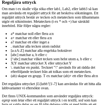
Reguljära uttryck
Om man t ex skulle vilja söka efter lab1, Lab2, eller labb3 så kan
man använda ett
reguljärt uttryck
för att beskriva söksträngen. Ett
reguljärt uttryck består av tecken och metatecken som tillsammans
utgör ett sökmönster. Metatecken (t ex * och +) har särskild
innebörd. Här följer några regler:
a* matchar noll eller flera a:n
a+ matchar ett eller flera a:n
a? matchar ett eller inget a
. matchar alla tecken utom radslut
[a-zA-Z] matchar alla engelska bokstäver
[abc] matchar a, b eller c
[^abc] matchar vilket tecken som helst utom a, b eller c
X|Y matchar uttrycket X eller uttrycket Y
\. matchar en punkt. Tecknet "\" används för att rädda det
efterföljande tecknet från att tolkas som ett metatecken.
(ab) skapar en grupp. T ex matchar (ab)+ ett eller flera ab:n
Det reguljära uttrycket
[Ll]abb?[1-7]
kan användas för att hitta alla
labbvarianter vi eftersökte ovan.
Det finns UNIX-kommandon som använder reguljära uttryck:
egrep
som letar efter ett reguljärt uttryck i en textfil,
sed
som kan
byta ut valda delar av en fil (där delarna väljs ut med hjälp att ett