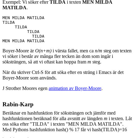
Exempel: Vi söker efter
TILDA
i texten
MEN MILDA
MATILDA
.
MEN MILDA MATILDA  

TILDA

     TILDA

          TILDA

            TILDA

Boyer-Moore är
O(n+m)
i värsta fallet, men ca
n/m
steg om texten
vi söker i består av många fler tecken än dom som ingår i
söksträngen, så att vi oftast kan hoppa fram
m
steg.
När du skriver Ctrl-S för att söka efter en sträng i Emacs är det
Boyer-Moore som används.
J Strother Moores egen
animation av Boyer-Moore
.
Rabin-Karp
Beräknar en hashfunktion för söksträngen och jämför med
hashfunktionen beräknad för alla avsnitt av längden
m
i texten. Låt
oss söka efter "TILDA" i texten "MEN MILDA MATILDA".
Med Pythons hashfunktion hash() % 17 får vi hash(TILDA)=16