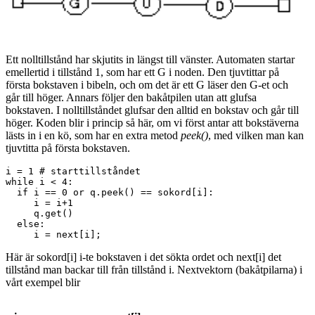
Ett nolltillstånd har skjutits in längst till vänster. Automaten startar
emellertid i tillstånd 1, som har ett G i noden. Den tjuvtittar på
första bokstaven i bibeln, och om det är ett G läser den G-et och
går till höger. Annars följer den bakåtpilen utan att glufsa
bokstaven. I nolltillståndet glufsar den alltid en bokstav och går till
höger. Koden blir i princip så här, om vi först antar att bokstäverna
lästs in i en kö, som har en extra metod
peek()
, med vilken man kan
tjuvtitta på första bokstaven.
i = 1 # starttillståndet

while i < 4:

  if i == 0 or q.peek() == sokord[i]: 

     i = i+1

     q.get()

  else: 

Här är sokord[i] i-te bokstaven i det sökta ordet och next[i] det
tillstånd man backar till från tillstånd i. Nextvektorn (bakåtpilarna) i
vårt exempel blir