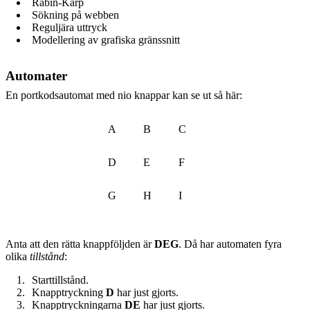
Rabin-Karp
Sökning på webben
Reguljära uttryck
Modellering av grafiska gränssnitt
Automater
En portkodsautomat med nio knappar kan se ut så här:
A
B
C
D
E
F
G
H
I
Anta att den rätta knappföljden är
DEG
. Då har automaten fyra
olika
tillstånd
:
Starttillstånd.
Knapptryckning
D
har just gjorts.
Knapptryckningarna
DE
har just gjorts.