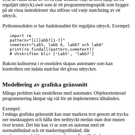
reguljärt uttryck)
awk
som är ett programmeringsspråk som bygger
på att vissa instruktioner ska utföras vid varje matchning av ett
uttryck.
Pythonmodulen r
e
har funktionalitet för reguljära uttryck. Exempel:
   import re

   pattern="[Ll]abb?[1-7]"

   sometext="Lab5, labb 6, labb7 och lab8"

   print(re.findall(pattern,sometext))

Bakom kulisserna i re-modulen skapas automater som kan
kontrollera om indata matchar det givna uttrycket.
Modellering av grafiska gränssnitt
Många problem kan modelleras med automater. Objektorienterad
programmering lämpar sig väl för att implementera tillstånden.
Exempel:
I många grafiska gränssnitt kan man markera text genom att trycka
ner musknappen och hålla den nedtryckt medan man drar musen
över texten. Det här kan vi se som en automat med ett
normaltillstånd och ett markeringstillstånd, där