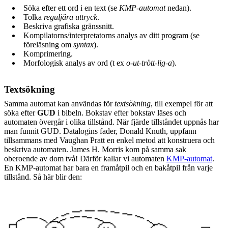
Söka efter ett ord i en text (se
KMP-automat
nedan).
Tolka
reguljära uttryck
.
Beskriva grafiska gränssnitt.
Kompilatorns/interpretatorns analys av ditt program (se
föreläsning om
syntax
).
Komprimering.
Morfologisk analys av ord (t ex
o-ut-trött-lig-a
).
Textsökning
Samma automat kan användas för
textsökning
, till exempel för att
söka efter
GUD
i bibeln. Bokstav efter bokstav läses och
automaten övergår i olika tillstånd. När fjärde tillståndet uppnås har
man funnit GUD. Datalogins fader, Donald Knuth, uppfann
tillsammans med Vaughan Pratt en enkel metod att konstruera och
beskriva automaten. James H. Morris kom på samma sak
oberoende av dom två! Därför kallar vi automaten
KMP-automat
.
En KMP-automat har bara en framåtpil och en bakåtpil från varje
tillstånd. Så här blir den: