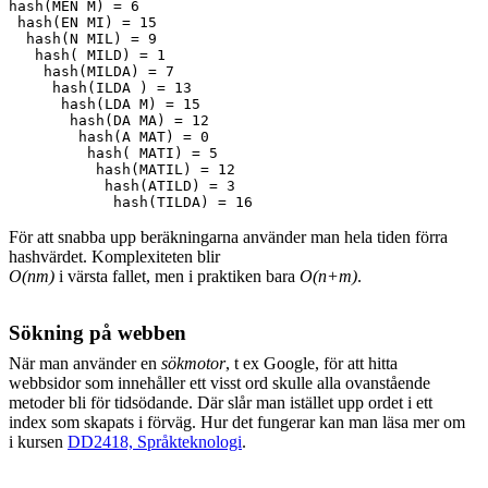
hash(MEN M) = 6

 hash(EN MI) = 15

  hash(N MIL) = 9

   hash( MILD) = 1

    hash(MILDA) = 7

     hash(ILDA ) = 13

      hash(LDA M) = 15

       hash(DA MA) = 12

        hash(A MAT) = 0

         hash( MATI) = 5

          hash(MATIL) = 12

           hash(ATILD) = 3

För att snabba upp beräkningarna använder man hela tiden förra
hashvärdet. Komplexiteten blir
O(nm)
i värsta fallet, men i praktiken bara
O(n+m)
.
Sökning på webben
När man använder en
sökmotor
, t ex Google, för att hitta
webbsidor som innehåller ett visst ord skulle alla ovanstående
metoder bli för tidsödande. Där slår man istället upp ordet i ett
index som skapats i förväg. Hur det fungerar kan man läsa mer om
i kursen
DD2418, Språkteknologi
.