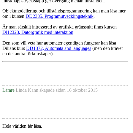
musknappstryck/släpp ger övergång mellan tillstånden.
Objektmodellering och tillståndsprogrammering kan man läsa mer
om i kursen
DD2385, Programutvecklingsteknik
.
Är man särskilt intresserad av grafiska gränssnitt finns kursen
DH2323, Datorgrafik med interaktion
Den som vill veta hur automater egentligen fungerar kan läsa
Dilians kurs
DD1372, Automata and languages
(men den kräver
en del andra förkunskaper).
Lärare
Linda Kann
skapade sidan
16 oktober 2015
Hela världen får läsa.