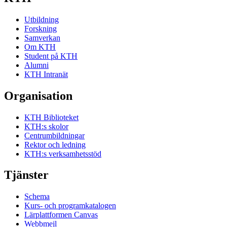
Utbildning
Forskning
Samverkan
Om KTH
Student på KTH
Alumni
KTH Intranät
Organisation
KTH Biblioteket
KTH:s skolor
Centrumbildningar
Rektor och ledning
KTH:s verksamhetsstöd
Tjänster
Schema
Kurs- och programkatalogen
Lärplattformen Canvas
Webbmejl