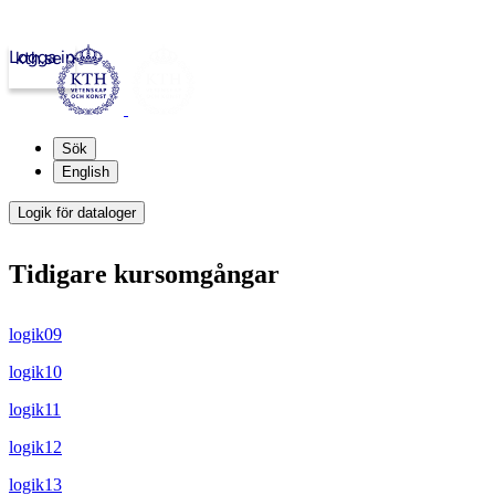
Logga in
kth.se
Sök
English
Logik för dataloger
Tidigare kursomgångar
logik09
logik10
logik11
logik12
logik13