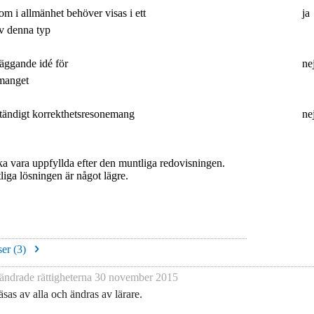
m i allmänhet behöver visas i ett
ja
av denna typ
läggande idé för
ne
emanget
ständigt korrekthetsresonemang
ne
a vara uppfyllda efter den muntliga redovisningen.
liga lösningen är något lägre.
er (
3
)
ändrade rättigheterna
30 november 2015
sas av alla och ändras av lärare.