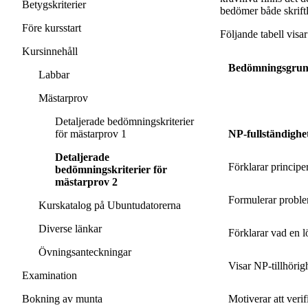
Betygskriterier
bedömer både skriftl
Före kursstart
Följande tabell visa
Kursinnehåll
Bedömningsgru
Labbar
Mästarprov
Detaljerade bedömningskriterier
för mästarprov 1
NP-fullständighet
Detaljerade
Förklarar principe
bedömningskriterier för
mästarprov 2
Formulerar proble
Kurskatalog på Ubuntudatorerna
Diverse länkar
Förklarar vad en l
Övningsanteckningar
Visar NP-tillhörig
Examination
Bokning av munta
Motiverar att veri