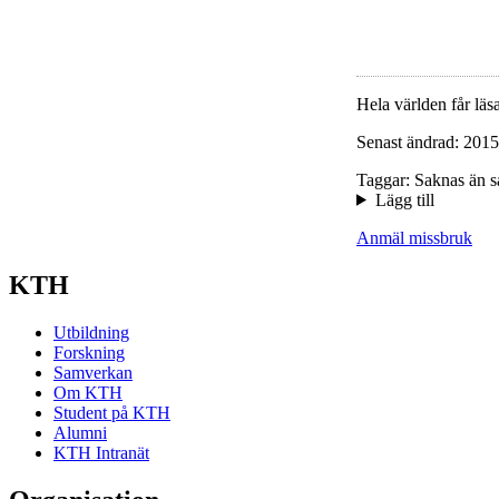
Hela världen får läsa
Senast ändrad: 2015
Taggar: Saknas än s
Lägg till
Anmäl missbruk
KTH
Utbildning
Forskning
Samverkan
Om KTH
Student på KTH
Alumni
KTH Intranät