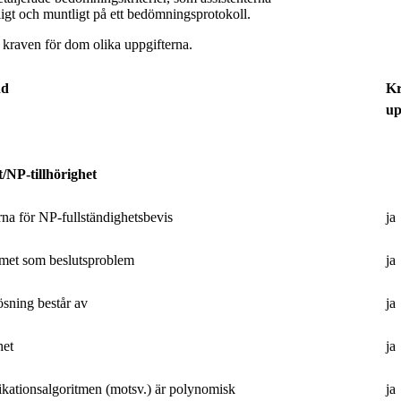
igt och muntligt på ett bedömningsprotokoll.
r kraven för dom olika uppgifterna.
nd
Kr
up
/NP-tillhörighet
rna för NP-fullständighetsbevis
ja
met som beslutsproblem
ja
ösning består av
ja
het
ja
fikationsalgoritmen (motsv.) är polynomisk
ja