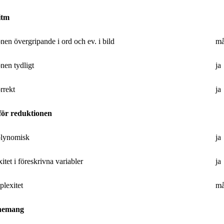
itm
nen övergripande i ord och ev. i bild
må
nen tydligt
ja
rrekt
ja
för reduktionen
olynomisk
ja
tet i föreskrivna variabler
ja
plexitet
må
onemang