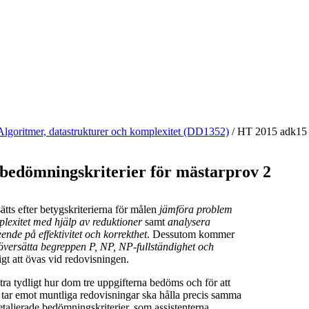
Algoritmer, datastrukturer och komplexitet (DD1352)
/
HT 2015 adk1
 bedömningskriterier för mästarprov 2
tts efter betygskriterierna för målen
jämföra problem
plexitet med hjälp av reduktioner
samt
analysera
nde på effektivitet och korrekthet
. Dessutom kommer
 översätta begreppen P, NP, NP-fullständighet och
igt att övas vid redovisningen.
xtra tydligt hur dom tre uppgifterna bedöms och för att
 tar emot muntliga redovisningar ska hålla precis samma
etaljerade bedömningskriterier, som assistenterna