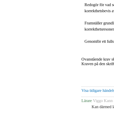
Redogör för vad so
korrekthetsbevis 
Framställer grund
korrekthetsreson
Genomför ett full
Ovanstående krav sk
Kraven på den skrift
Visa tidigare händels
Lärare
Viggo Kann
Kan därmed lä