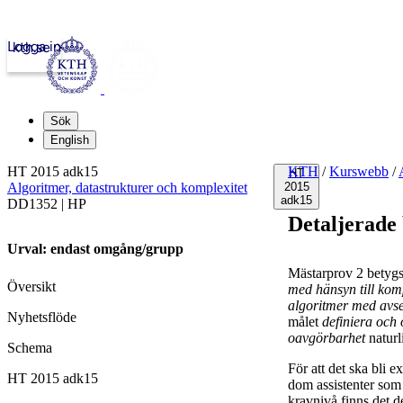
Logga in
kth.se
Sök
English
HT 2015 adk15
KTH
/
Kurswebb
/
HT
Algoritmer, datastrukturer och komplexitet
2015
adk15
DD1352 | HP
Detaljerade
Urval: endast omgång/grupp
Mästarprov 2 betygsä
Översikt
med hänsyn till kom
algoritmer med avsee
Nyhetsflöde
målet
definiera och
oavgörbarhet
naturl
Schema
För att det ska bli e
HT 2015 adk15
dom assistenter som
kravnivå finns det d