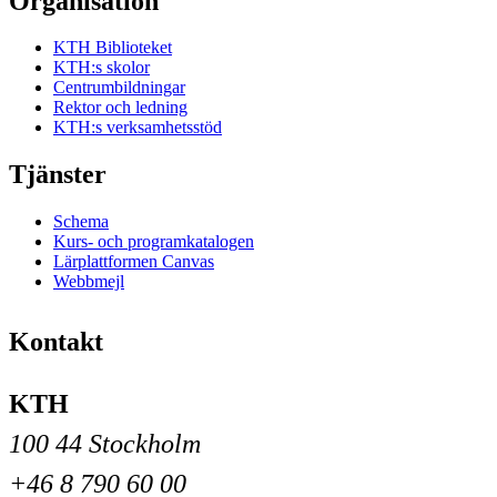
Organisation
KTH Biblioteket
KTH:s skolor
Centrumbildningar
Rektor och ledning
KTH:s verksamhetsstöd
Tjänster
Schema
Kurs- och programkatalogen
Lärplattformen Canvas
Webbmejl
Kontakt
KTH
100 44 Stockholm
+46 8 790 60 00