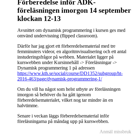
Förberedelse inför ADK-
föreläsningen imorgon 14 september
klockan 12-13
Avsnittet om dynamisk programmering i kursen ges med
omvänd undervisning (flipped classroom).
Därför har jag gjort ett förberedelsematerial med tre
femminuters videor, en algoritmvisualisering och ett antal
instuderingsfrågor på webben. Materialet ligger på
kurswebben under Kursinnehåll -> Föreläsningar ->
Dynamisk programmering 1 på adressen
https://www.kth.se/social/course/DD1352/subgroup/ht-
2016-463/page/dynamisk-programmering-1/
Om du vill ha något som helst utbyte av föreläsningen
imorgon så behöver du ha gått igenom
förberedelsematerialet, vilket nog tar mindre än en
halvtimme.
Senare i veckan läggs förberedelsematerial inför
föreläsningarna på måndag upp på kurswebben.
Anmäl missbruk