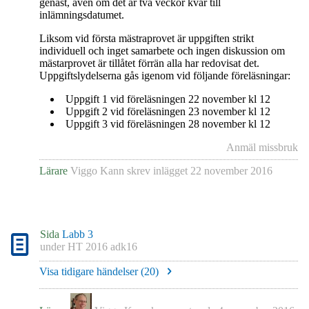
genast, även om det är två veckor kvar till
inlämningsdatumet.
Liksom vid första mästraprovet är uppgiften strikt
individuell och inget samarbete och ingen diskussion om
mästarprovet är tillåtet förrän alla har redovisat det.
Uppgiftslydelserna gås igenom vid följande föreläsningar:
Uppgift 1 vid föreläsningen 22 november kl 12
Uppgift 2 vid föreläsningen 23 november kl 12
Uppgift 3 vid föreläsningen 28 november kl 12
Anmäl missbruk
Lärare
Viggo Kann
skrev inlägget
22 november 2016
Sida
Labb 3
under
HT 2016 adk16
Visa tidigare händelser (
20
)