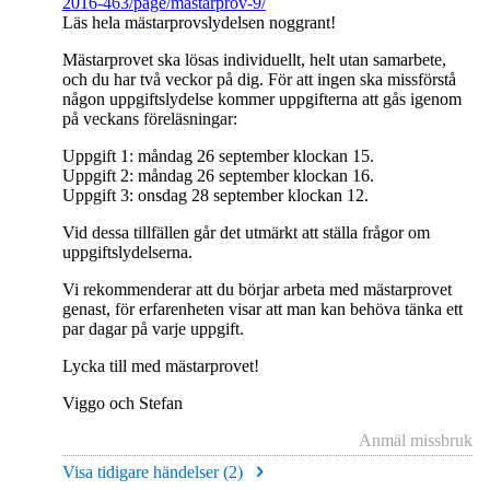
2016-463/page/mastarprov-9/
Läs hela mästarprovslydelsen noggrant!
Mästarprovet ska lösas individuellt, helt utan samarbete,
och du har två veckor på dig. För att ingen ska missförstå
någon uppgiftslydelse kommer uppgifterna att gås igenom
på veckans föreläsningar:
Uppgift 1: måndag 26 september klockan 15.
Uppgift 2: måndag 26 september klockan 16.
Uppgift 3: onsdag 28 september klockan 12.
Vid dessa tillfällen går det utmärkt att ställa frågor om
uppgiftslydelserna.
Vi rekommenderar att du börjar arbeta med mästarprovet
genast, för erfarenheten visar att man kan behöva tänka ett
par dagar på varje uppgift.
Lycka till med mästarprovet!
Viggo och Stefan
Anmäl missbruk
Visa tidigare händelser (
2
)