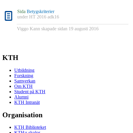
Sida
Betygskriterier
under
HT 2016 adk16
Viggo Kann
skapade sidan
19 augusti 2016
KTH
Utbildning
Forskning
Samverkan
Om KTH
Student på KTH
Alumni
KTH Intranät
Organisation
KTH Biblioteket
KTH:s skolor