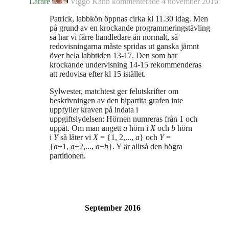
Lärare
Viggo Kann
kommenterade
4 november 2016
Patrick, labbkön öppnas cirka kl 11.30 idag. Men
på grund av en krockande programmeringstävling
så har vi färre handledare än normalt, så
redovisningarna måste spridas ut ganska jämnt
över hela labbtiden 13-17. Den som har
krockande undervisning 14-15 rekommenderas
att redovisa efter kl 15 istället.
Sylwester, matchtest ger felutskrifter om
beskrivningen av den bipartita grafen inte
uppfyller kraven på indata i
uppgiftslydelsen:
Hörnen numreras från 1 och
uppåt. Om man angett
a
hörn i
X
och
b
hörn
i
Y
så låter vi
X
= {1, 2,...,
a
} och
Y
=
{
a
+1,
a
+2,...,
a
+
b
}. Y är alltså den högra
partitionen.
September 2016